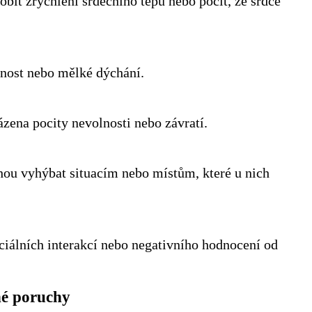
bit zrychlení srdečního tepu nebo pocit, že srdce
šnost nebo mělké dýchání.
zena pocity nevolnosti nebo závratí.
ou vyhýbat situacím nebo místům, které u nich
ciálních interakcí nebo negativního hodnocení od
né poruchy