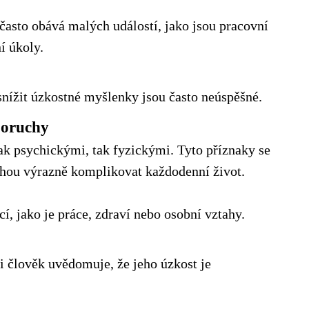
asto obává malých událostí, jako jsou pracovní
í úkoly.
snížit úzkostné myšlenky jsou často neúspěšné.
poruchy
k psychickými, tak fyzickými. Tyto příznaky se
ohou výrazně komplikovat každodenní život.
í, jako je práce, zdraví nebo osobní vztahy.
i člověk uvědomuje, že jeho úzkost je