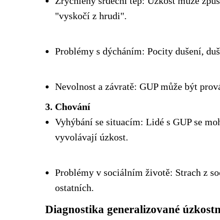
Zrychlený srdeční tep: Úzkost může způso
"vyskočí z hrudi".
Problémy s dýcháním: Pocity dušení, du
Nevolnost a závratě: GUP může být prová
3. Chování
Vyhýbání se situacím: Lidé s GUP se moh
vyvolávají úzkost.
Problémy v sociálním životě: Strach z so
ostatních.
Diagnostika generalizované úzkost