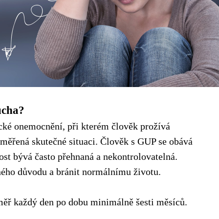
ucha?
cké onemocnění, při kterém člověk prožívá
iměřená skutečné situaci. Člověk s GUP se obává
kost bývá často přehnaná a nekontrolovatelná.
ého důvodu a bránit normálnímu životu.
měř každý den po dobu minimálně šesti měsíců.