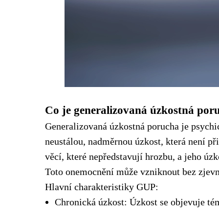
Co je generalizovaná úzkostná por
Generalizovaná úzkostná porucha je psychi
neustálou, nadměrnou úzkost, která není př
věcí, které nepředstavují hrozbu, a jeho úz
Toto onemocnění může vzniknout bez zjevn
Hlavní charakteristiky GUP:
Chronická úzkost: Úzkost se objevuje té