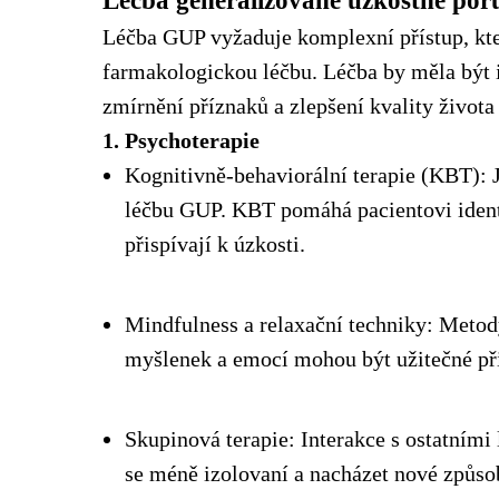
Léčba generalizované úzkostné por
Léčba GUP vyžaduje komplexní přístup, kte
farmakologickou léčbu. Léčba by měla být 
zmírnění příznaků a zlepšení kvality života
1. Psychoterapie
Kognitivně-behaviorální terapie (KBT): 
léčbu GUP. KBT pomáhá pacientovi identi
přispívají k úzkosti.
Mindfulness a relaxační techniky: Meto
myšlenek a emocí mohou být užitečné při
Skupinová terapie: Interakce s ostatními 
se méně izolovaní a nacházet nové způso