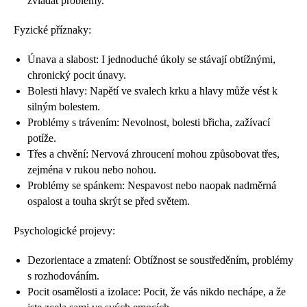
zvládat problémy.
Fyzické příznaky:
Únava a slabost: I jednoduché úkoly se stávají obtížnými,
chronický pocit únavy.
Bolesti hlavy: Napětí ve svalech krku a hlavy může vést k
silným bolestem.
Problémy s trávením: Nevolnost, bolesti břicha, zažívací
potíže.
Třes a chvění: Nervová zhroucení mohou způsobovat třes,
zejména v rukou nebo nohou.
Problémy se spánkem: Nespavost nebo naopak nadměrná
ospalost a touha skrýt se před světem.
Psychologické projevy:
Dezorientace a zmatení: Obtížnost se soustředěním, problémy
s rozhodováním.
Pocit osamělosti a izolace: Pocit, že vás nikdo nechápe, a že