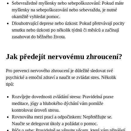
Sebevražedné myšlenky nebo sebepoškozování: Pokud máte
myšlenky na sebepoškozování nebo sebevraždu, je nutné
okamžitě vyhledat pomoc.
Dlouhotrvající deprese nebo úzkost: Pokud přetrvávají pocity
smutku nebo úzkosti po několik týdnů či měsíců a začínají
zasahovat do běžného života.
Jak předejít nervovému zhroucení?
Pro prevenci nervového zhroucení je důležité sledovat své
psychické a emoční zdraví a naučit se zvládat stres. Několik
tipů:
Rozvíjejte dovednosti zvládání stresu: Pravidelná praxe
meditace, jógy a hlubokého dýchání vám pomůže
kontrolovat úroveň stresu.
Rovnováha mezi prací a odpočinkem: Nepřetěžujte se.
Naučte se delegovat úkoly a požádat o pomoc.
Péče o sebe: Pravidelně se věnujte věcem, které vám přinášejí