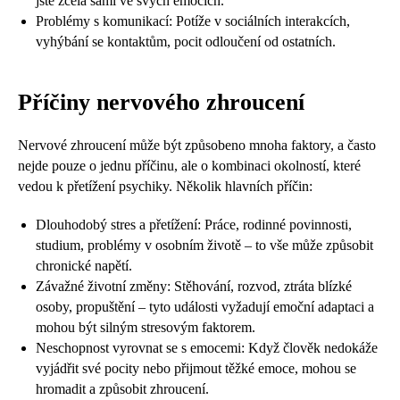
jste zcela sami ve svých emocích.
Problémy s komunikací: Potíže v sociálních interakcích,
vyhýbání se kontaktům, pocit odloučení od ostatních.
Příčiny nervového zhroucení
Nervové zhroucení může být způsobeno mnoha faktory, a často
nejde pouze o jednu příčinu, ale o kombinaci okolností, které
vedou k přetížení psychiky. Několik hlavních příčin:
Dlouhodobý stres a přetížení: Práce, rodinné povinnosti,
studium, problémy v osobním životě – to vše může způsobit
chronické napětí.
Závažné životní změny: Stěhování, rozvod, ztráta blízké
osoby, propuštění – tyto události vyžadují emoční adaptaci a
mohou být silným stresovým faktorem.
Neschopnost vyrovnat se s emocemi: Když člověk nedokáže
vyjádřit své pocity nebo přijmout těžké emoce, mohou se
hromadit a způsobit zhroucení.