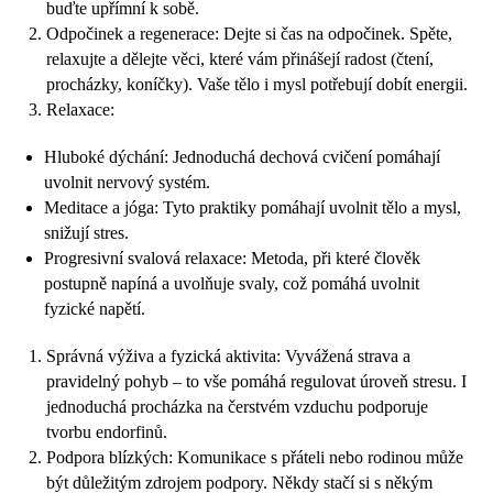
buďte upřímní k sobě.
Odpočinek a regenerace: Dejte si čas na odpočinek. Spěte,
relaxujte a dělejte věci, které vám přinášejí radost (čtení,
procházky, koníčky). Vaše tělo i mysl potřebují dobít energii.
Relaxace:
Hluboké dýchání: Jednoduchá dechová cvičení pomáhají
uvolnit nervový systém.
Meditace a jóga: Tyto praktiky pomáhají uvolnit tělo a mysl,
snižují stres.
Progresivní svalová relaxace: Metoda, při které člověk
postupně napíná a uvolňuje svaly, což pomáhá uvolnit
fyzické napětí.
Správná výživa a fyzická aktivita: Vyvážená strava a
pravidelný pohyb – to vše pomáhá regulovat úroveň stresu. I
jednoduchá procházka na čerstvém vzduchu podporuje
tvorbu endorfinů.
Podpora blízkých: Komunikace s přáteli nebo rodinou může
být důležitým zdrojem podpory. Někdy stačí si s někým