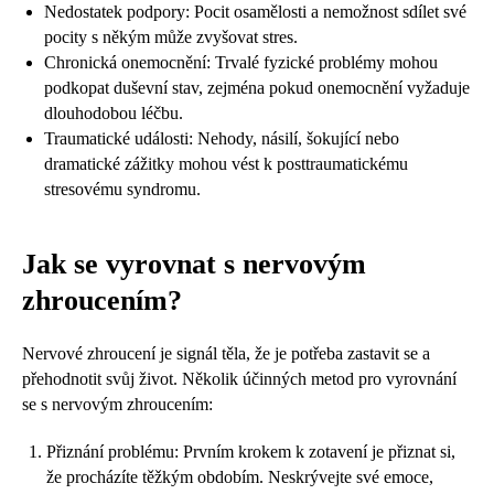
Nedostatek podpory: Pocit osamělosti a nemožnost sdílet své
pocity s někým může zvyšovat stres.
Chronická onemocnění: Trvalé fyzické problémy mohou
podkopat duševní stav, zejména pokud onemocnění vyžaduje
dlouhodobou léčbu.
Traumatické události: Nehody, násilí, šokující nebo
dramatické zážitky mohou vést k posttraumatickému
stresovému syndromu.
Jak se vyrovnat s nervovým
zhroucením?
Nervové zhroucení je signál těla, že je potřeba zastavit se a
přehodnotit svůj život. Několik účinných metod pro vyrovnání
se s nervovým zhroucením:
Přiznání problému: Prvním krokem k zotavení je přiznat si,
že procházíte těžkým obdobím. Neskrývejte své emoce,