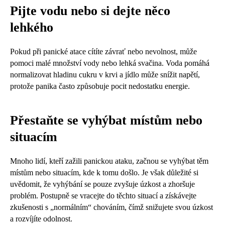
Pijte vodu nebo si dejte něco
lehkého
Pokud při panické atace cítíte závrať nebo nevolnost, může
pomoci malé množství vody nebo lehká svačina. Voda pomáhá
normalizovat hladinu cukru v krvi a jídlo může snížit napětí,
protože panika často způsobuje pocit nedostatku energie.
Přestaňte se vyhýbat místům nebo
situacím
Mnoho lidí, kteří zažili panickou ataku, začnou se vyhýbat těm
místům nebo situacím, kde k tomu došlo. Je však důležité si
uvědomit, že vyhýbání se pouze zvyšuje úzkost a zhoršuje
problém. Postupně se vracejte do těchto situací a získávejte
zkušenosti s „normálním“ chováním, čímž snižujete svou úzkost
a rozvíjíte odolnost.