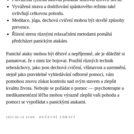
Vyvážená strava a dodržování spánkového režimu také
ovlivňují celkovou pohodu.
Meditace, jóga, dechová cvičení mohou být skvélé způsoby
prevence.
Řízení stresu různými relaxačními metodami pomáhá
předcházet panickým atakám.
Panické ataky mohou být děsivé a nepříjemné, ale je důležité si
pamatovat, že s nimi lze bojovat. Použití různých technik
sebezáchovy, jako jsou dechová cvičení, všímavost a uzemnění,
stejně jako pravidelné vyhledávání odborné pomoci, vám
pomohou znovu získat kontrolu nad svým stavem a zlepšit
kvalitu života. Nebojte se požádat o pomoc — psychoterapie a
medikamentózní léčba mohou výrazně zlepšit vaši pohodu a
pomoci se vypořádat s panickými atakami.
2025-02-14 12:00
DUŠEVNÍ ZDRAVÍ