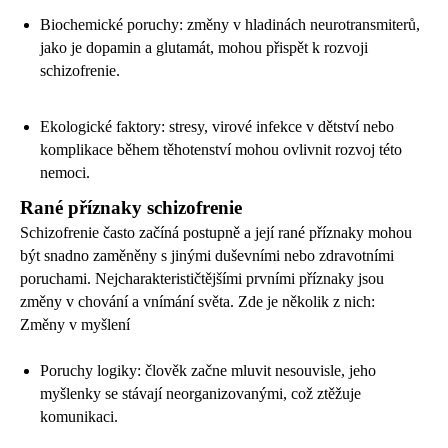
Biochemické poruchy: změny v hladinách neurotransmiterů,
jako je dopamin a glutamát, mohou přispět k rozvoji
schizofrenie.
Ekologické faktory: stresy, virové infekce v dětství nebo
komplikace během těhotenství mohou ovlivnit rozvoj této
nemoci.
Rané příznaky schizofrenie
Schizofrenie často začíná postupně a její rané příznaky mohou
být snadno zaměněny s jinými duševními nebo zdravotními
poruchami. Nejcharakterističtějšími prvními příznaky jsou
změny v chování a vnímání světa. Zde je několik z nich:
Změny v myšlení
Poruchy logiky: člověk začne mluvit nesouvisle, jeho
myšlenky se stávají neorganizovanými, což ztěžuje
komunikaci.