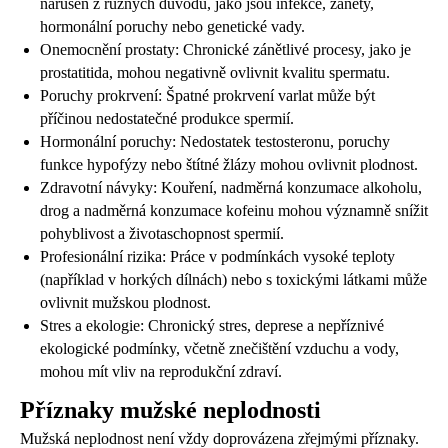
narušen z různých důvodů, jako jsou infekce, záněty,
hormonální poruchy nebo genetické vady.
Onemocnění prostaty: Chronické zánětlivé procesy, jako je
prostatitida, mohou negativně ovlivnit kvalitu spermatu.
Poruchy prokrvení: Špatné prokrvení varlat může být
příčinou nedostatečné produkce spermií.
Hormonální poruchy: Nedostatek testosteronu, poruchy
funkce hypofýzy nebo štítné žlázy mohou ovlivnit plodnost.
Zdravotní návyky: Kouření, nadměrná konzumace alkoholu,
drog a nadměrná konzumace kofeinu mohou významně snížit
pohyblivost a životaschopnost spermií.
Profesionální rizika: Práce v podmínkách vysoké teploty
(například v horkých dílnách) nebo s toxickými látkami může
ovlivnit mužskou plodnost.
Stres a ekologie: Chronický stres, deprese a nepříznivé
ekologické podmínky, včetně znečištění vzduchu a vody,
mohou mít vliv na reprodukční zdraví.
Příznaky mužské neplodnosti
Mužská neplodnost není vždy doprovázena zřejmými příznaky.