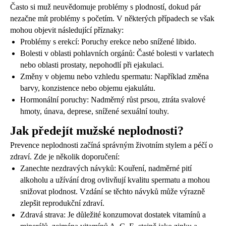
Často si muž neuvědomuje problémy s plodností, dokud pár
nezačne mít problémy s početím. V některých případech se však
mohou objevit následující příznaky:
Problémy s erekcí: Poruchy erekce nebo snížené libido.
Bolesti v oblasti pohlavních orgánů: Časté bolesti v varlatech
nebo oblasti prostaty, nepohodlí při ejakulaci.
Změny v objemu nebo vzhledu spermatu: Například změna
barvy, konzistence nebo objemu ejakulátu.
Hormonální poruchy: Nadměrný růst prsou, ztráta svalové
hmoty, únava, deprese, snížené sexuální touhy.
Jak předejít mužské neplodnosti?
Prevence neplodnosti začíná správným životním stylem a péčí o
zdraví. Zde je několik doporučení:
Zanechte nezdravých návyků: Kouření, nadměrné pití
alkoholu a užívání drog ovlivňují kvalitu spermatu a mohou
snižovat plodnost. Vzdání se těchto návyků může výrazně
zlepšit reprodukční zdraví.
Zdravá strava: Je důležité konzumovat dostatek vitamínů a