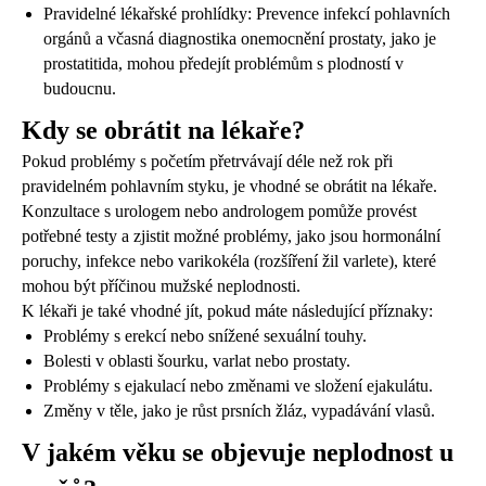
Pravidelné lékařské prohlídky: Prevence infekcí pohlavních
orgánů a včasná diagnostika onemocnění prostaty, jako je
prostatitida, mohou předejít problémům s plodností v
budoucnu.
Kdy se obrátit na lékaře?
Pokud problémy s početím přetrvávají déle než rok při
pravidelném pohlavním styku, je vhodné se obrátit na lékaře.
Konzultace s urologem nebo andrologem pomůže provést
potřebné testy a zjistit možné problémy, jako jsou hormonální
poruchy, infekce nebo varikokéla (rozšíření žil varlete), které
mohou být příčinou mužské neplodnosti.
K lékaři je také vhodné jít, pokud máte následující příznaky:
Problémy s erekcí nebo snížené sexuální touhy.
Bolesti v oblasti šourku, varlat nebo prostaty.
Problémy s ejakulací nebo změnami ve složení ejakulátu.
Změny v těle, jako je růst prsních žláz, vypadávání vlasů.
V jakém věku se objevuje neplodnost u