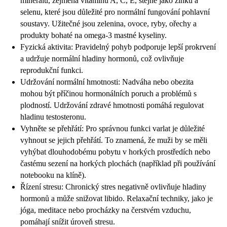
minerálů, zejména vitamínů A, C, E, stejně jako zinku a
selenu, které jsou důležité pro normální fungování pohlavní
soustavy. Užitečné jsou zelenina, ovoce, ryby, ořechy a
produkty bohaté na omega-3 mastné kyseliny.
Fyzická aktivita: Pravidelný pohyb podporuje lepší prokrvení
a udržuje normální hladiny hormonů, což ovlivňuje
reprodukční funkci.
Udržování normální hmotnosti: Nadváha nebo obezita
mohou být příčinou hormonálních poruch a problémů s
plodností. Udržování zdravé hmotnosti pomáhá regulovat
hladinu testosteronu.
Vyhněte se přehřátí: Pro správnou funkci varlat je důležité
vyhnout se jejich přehřátí. To znamená, že muži by se měli
vyhýbat dlouhodobému pobytu v horkých prostředích nebo
častému sezení na horkých plochách (například při používání
notebooku na klíně).
Řízení stresu: Chronický stres negativně ovlivňuje hladiny
hormonů a může snižovat libido. Relaxační techniky, jako je
jóga, meditace nebo procházky na čerstvém vzduchu,
pomáhají snížit úroveň stresu.