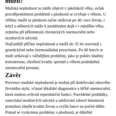
mužů?
Mužská neplodnost se může objevit v jakémkoli věku, avšak
pravděpodobnost problémů s plodností se zvyšuje s věkem. U
většiny mužů se plodnost začne snižovat po 40. roce života, i
když u některých může k problémům dojít i v mladším věku,
zejména při přítomnosti chronických onemocnění nebo
nezdravých návyků.
Nejčastější příčiny neplodnosti u mužů do 35 let souvisejí s
genetickými nebo hormonálními poruchami. Po 40 letech se
muži setkávají s vážnějšími problémy, jako je pokles hladiny
testosteronu, zhoršení kvality spermií a věkem podmíněná
onemocnění prostaty.
Závěr
Prevence mužské neplodnosti je možná při dodržování zdravého
životního stylu, včasné lékařské diagnostice a léčbě onemocnění,
která mohou ovlivnit reprodukční funkci. Pravidelné prohlídky,
zanechání nezdravých návyků a udržování zdravé hmotnosti
pomohou zlepšit kvalitu života a zvýšit šance na početí dítěte.
Pokud se vyskytnou problémy s plodností, je důležité