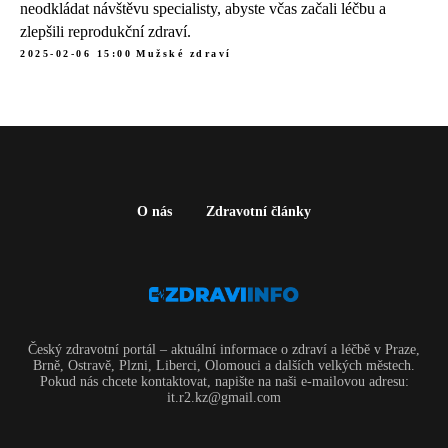
neodkládat návštěvu specialisty, abyste včas začali léčbu a
zlepšili reprodukční zdraví.
2025-02-06 15:00
Mužské zdraví
O nás
Zdravotní články
Český zdravotní portál – aktuální informace o zdraví a léčbě v Praze,
Brně, Ostravě, Plzni, Liberci, Olomouci a dalších velkých městech.
Pokud nás chcete kontaktovat, napište na naši e-mailovou adresu:
it.r2.kz@gmail.com