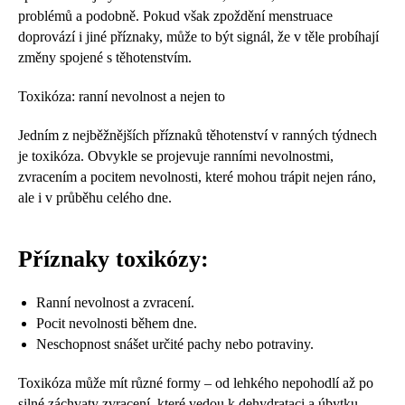
problémů a podobně. Pokud však zpoždění menstruace
doprovází i jiné příznaky, může to být signál, že v těle probíhají
změny spojené s těhotenstvím.
Toxikóza: ranní nevolnost a nejen to
Jedním z nejběžnějších příznaků těhotenství v ranných týdnech
je toxikóza. Obvykle se projevuje ranními nevolnostmi,
zvracením a pocitem nevolnosti, které mohou trápit nejen ráno,
ale i v průběhu celého dne.
Příznaky toxikózy:
Ranní nevolnost a zvracení.
Pocit nevolnosti během dne.
Neschopnost snášet určité pachy nebo potraviny.
Toxikóza může mít různé formy – od lehkého nepohodlí až po
silné záchvaty zvracení, které vedou k dehydrataci a úbytku