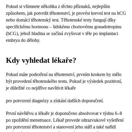
Pokud si všimnete několika z těchto příznaků, nejlepším
způsobem, jak potvrdit těhotenství, je provést krevní test na hCG
nebo domácí těhotenský test. Těhotenské testy fungují díky
specifickému hormonu – lidskému choriovému gonadotropinu
(hCG), jehož hladina se začíná zvyšovat v těle po implantaci
embrya do dělohy.
Kdy vyhledat lékaře?
Pokud máte podezření na těhotenství, prvním krokem by mělo
být provedení těhotenského testu. Pokud je výsledek pozitivní,
je důležité co nejdříve navštívit lékaře
pro potvrzení diagnózy a získání dalších doporučení.
První návštěvu u lékaře je doporučeno absolvovat v týdnu 6–8
po zpoždění menstruace. Lékař provede ultrazvukové vyšetření
pro potvrzení těhotenství a stanovení jeho stáří a také nařídí