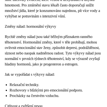
hmotnosti. Pro zmírnění stavu lékaři často doporučují snížit
množství jídla, které je konzumováno najednou, pít více vody a
vyhýbat se potravinám s intenzivní vůní.
Změny nálad: hormonální výkyvy
Rychlé změny nálad jsou také běžným příznakem ranného
těhotenství. Hormonální změny, které v těle probíhají, mohou
ovlivnit emocionální stav ženy, způsobit depresi, podrážděnost,
slznost nebo naopak nadměrnou radost. Tyto výkyvy nálad jsou
normální v prvních týdnech těhotenství, kdy se výrazně zvyšují
hladiny hormonů, jako je progesteron a estrogen.
Jak se vypořádat s výkyvy nálad:
Relaxační techniky.
Rozhovory s blízkými pro emocionální podporu.
Procházky na čerstvém vzduchu.
Citlivost a zvětšení prsou