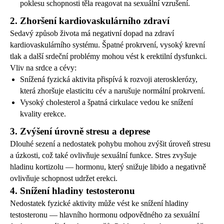
poklesu schopnosti těla reagovat na sexuální vzrušení.
2. Zhoršení kardiovaskulárního zdraví
Sedavý způsob života má negativní dopad na zdraví
kardiovaskulárního systému. Špatné prokrvení, vysoký krevní
tlak a další srdeční problémy mohou vést k erektilní dysfunkci.
Vliv na srdce a cévy:
Snížená fyzická aktivita přispívá k rozvoji aterosklerózy,
která zhoršuje elasticitu cév a narušuje normální prokrvení.
Vysoký cholesterol a špatná cirkulace vedou ke snížení
kvality erekce.
3. Zvýšení úrovně stresu a deprese
Dlouhé sezení a nedostatek pohybu mohou zvýšit úroveň stresu
a úzkosti, což také ovlivňuje sexuální funkce. Stres zvyšuje
hladinu kortizolu — hormonu, který snižuje libido a negativně
ovlivňuje schopnost udržet erekci.
4. Snížení hladiny testosteronu
Nedostatek fyzické aktivity může vést ke snížení hladiny
testosteronu — hlavního hormonu odpovědného za sexuální