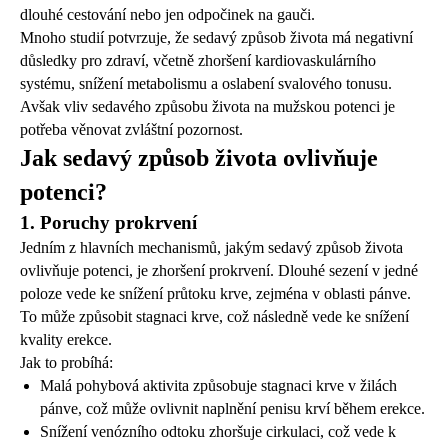
dlouhé cestování nebo jen odpočinek na gauči.
Mnoho studií potvrzuje, že sedavý způsob života má negativní
důsledky pro zdraví, včetně zhoršení kardiovaskulárního
systému, snížení metabolismu a oslabení svalového tonusu.
Avšak vliv sedavého způsobu života na mužskou potenci je
potřeba věnovat zvláštní pozornost.
Jak sedavý způsob života ovlivňuje
potenci?
1. Poruchy prokrvení
Jedním z hlavních mechanismů, jakým sedavý způsob života
ovlivňuje potenci, je zhoršení prokrvení. Dlouhé sezení v jedné
poloze vede ke snížení průtoku krve, zejména v oblasti pánve.
To může způsobit stagnaci krve, což následně vede ke snížení
kvality erekce.
Jak to probíhá:
Malá pohybová aktivita způsobuje stagnaci krve v žilách
pánve, což může ovlivnit naplnění penisu krví během erekce.
Snížení venózního odtoku zhoršuje cirkulaci, což vede k