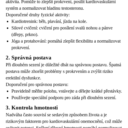
aktivita. Pomůže to zlepšit prokrvení, posílit kardiovaskulární
systém a normalizovat hladinu testosteronu.
Doporučené druhy fyzické aktivity:
Kardiotrenink: běh, plavání, jízda na kole.
Silové cvičení: cvičení pro posílení svalů nohou a pánve
(dřepy, prkno).
Jóga a protahování: pomáhá zlepšit flexibilitu a normalizovat
prokrvení.
2. Správná postava
Při dlouhém sezení je důležité dbát na správnou postavu. Špatná
postava může zhoršit problémy s prokrvením a zvýšit riziko
erektilní dysfunkce.
Doporučení pro správnou postavu:
Pravidelně měňte polohu, vstávejte a dělejte krátké přestávky.
Používejte speciální podporu pro záda při dlouhém sezení.
3. Kontrola hmotnosti
Nadváha často souvisí se sedavým způsobem života a je
rizikovým faktorem pro kardiovaskulární onemocnění, což může
ovlivnit potenci. Snížení tělesné hmotnosti pomáhá normalizovat