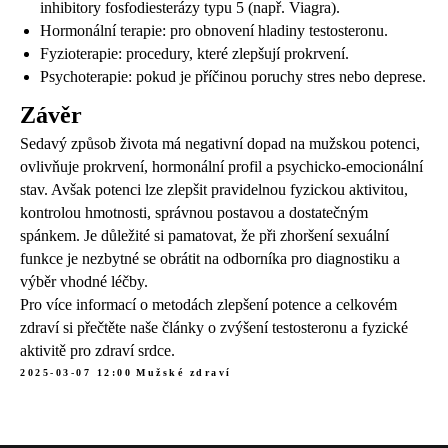
inhibitory fosfodiesterázy typu 5 (např. Viagra).
Hormonální terapie: pro obnovení hladiny testosteronu.
Fyzioterapie: procedury, které zlepšují prokrvení.
Psychoterapie: pokud je příčinou poruchy stres nebo deprese.
Závěr
Sedavý způsob života má negativní dopad na mužskou potenci,
ovlivňuje prokrvení, hormonální profil a psychicko-emocionální
stav. Avšak potenci lze zlepšit pravidelnou fyzickou aktivitou,
kontrolou hmotnosti, správnou postavou a dostatečným
spánkem. Je důležité si pamatovat, že při zhoršení sexuální
funkce je nezbytné se obrátit na odborníka pro diagnostiku a
výběr vhodné léčby.
Pro více informací o metodách zlepšení potence a celkovém
zdraví si přečtěte naše články o zvýšení testosteronu a fyzické
aktivitě pro zdraví srdce.
2025-03-07 12:00
Mužské zdraví