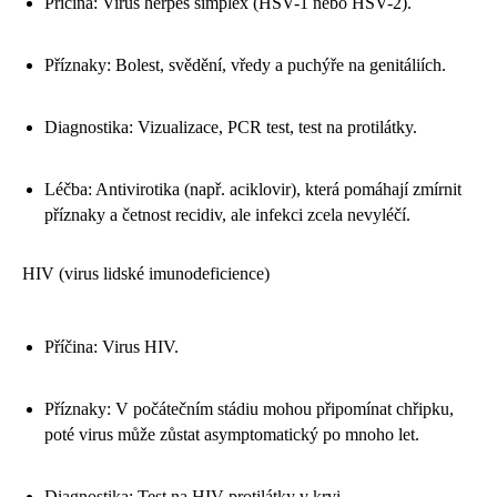
Příčina: Virus herpes simplex (HSV-1 nebo HSV-2).
Příznaky: Bolest, svědění, vředy a puchýře na genitáliích.
Diagnostika: Vizualizace, PCR test, test na protilátky.
Léčba: Antivirotika (např. aciklovir), která pomáhají zmírnit
příznaky a četnost recidiv, ale infekci zcela nevyléčí.
HIV (virus lidské imunodeficience)
Příčina: Virus HIV.
Příznaky: V počátečním stádiu mohou připomínat chřipku,
poté virus může zůstat asymptomatický po mnoho let.
Diagnostika: Test na HIV protilátky v krvi.