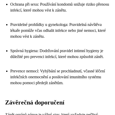
Ochrana při sexu: Používání kondomů snižuje riziko přenosu
infekcí, které mohou vést k zánětu.
Pravidelné prohlídky u gynekologa: Pravidelná návštěva
lékaře pomůže včas odhalit infekce nebo jiné nemoci, které
mohou vést k zánětu.
Správná hygiena: Dodržování pravidel intimní hygieny je
důležité pro prevenci infekcí, které mohou způsobit zánět.
Prevence nemocí: Vyhýbání se prochladnutí, včasné léčení
infekčních onemocnění a posilování imunitního systému
mohou pomoci předejít zánětům.
Závěrečná doporučení
Zánět orgánů pánve je vážný stav, který vyžaduje pečlivý