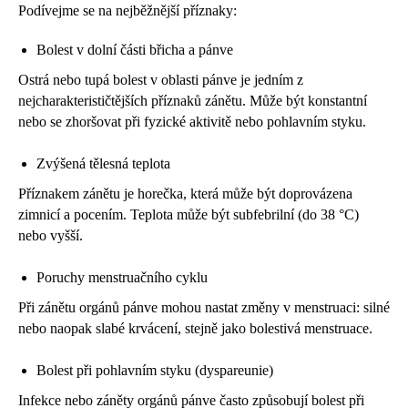
Podívejme se na nejběžnější příznaky:
Bolest v dolní části břicha a pánve
Ostrá nebo tupá bolest v oblasti pánve je jedním z
nejcharakterističtějších příznaků zánětu. Může být konstantní
nebo se zhoršovat při fyzické aktivitě nebo pohlavním styku.
Zvýšená tělesná teplota
Příznakem zánětu je horečka, která může být doprovázena
zimnicí a pocením. Teplota může být subfebrilní (do 38 °C)
nebo vyšší.
Poruchy menstruačního cyklu
Při zánětu orgánů pánve mohou nastat změny v menstruaci: silné
nebo naopak slabé krvácení, stejně jako bolestivá menstruace.
Bolest při pohlavním styku (dyspareunie)
Infekce nebo záněty orgánů pánve často způsobují bolest při