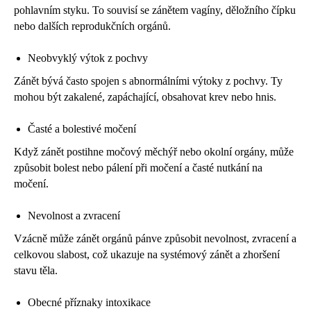
pohlavním styku. To souvisí se zánětem vagíny, děložního čípku
nebo dalších reprodukčních orgánů.
Neobvyklý výtok z pochvy
Zánět bývá často spojen s abnormálními výtoky z pochvy. Ty
mohou být zakalené, zapáchající, obsahovat krev nebo hnis.
Časté a bolestivé močení
Když zánět postihne močový měchýř nebo okolní orgány, může
způsobit bolest nebo pálení při močení a časté nutkání na
močení.
Nevolnost a zvracení
Vzácně může zánět orgánů pánve způsobit nevolnost, zvracení a
celkovou slabost, což ukazuje na systémový zánět a zhoršení
stavu těla.
Obecné příznaky intoxikace