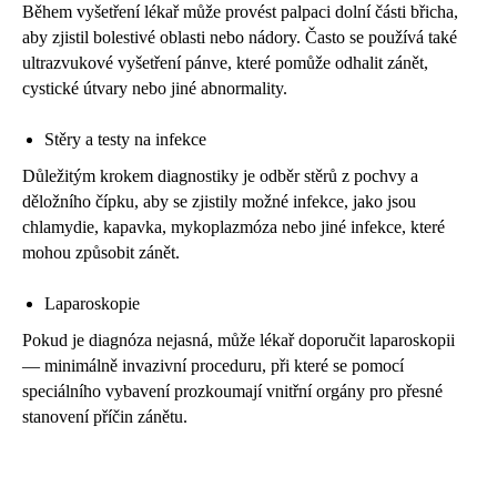
Během vyšetření lékař může provést palpaci dolní části břicha,
aby zjistil bolestivé oblasti nebo nádory. Často se používá také
ultrazvukové vyšetření pánve, které pomůže odhalit zánět,
cystické útvary nebo jiné abnormality.
Stěry a testy na infekce
Důležitým krokem diagnostiky je odběr stěrů z pochvy a
děložního čípku, aby se zjistily možné infekce, jako jsou
chlamydie, kapavka, mykoplazmóza nebo jiné infekce, které
mohou způsobit zánět.
Laparoskopie
Pokud je diagnóza nejasná, může lékař doporučit laparoskopii
— minimálně invazivní proceduru, při které se pomocí
speciálního vybavení prozkoumají vnitřní orgány pro přesné
stanovení příčin zánětu.