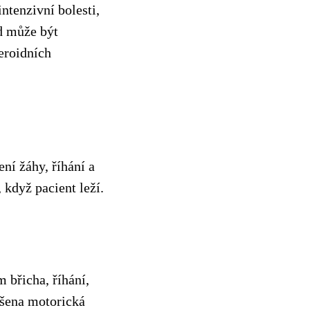
ntenzivní bolesti,
ed může být
eroidních
ní žáhy, říhání a
 když pacient leží.
 břicha, říhání,
šena motorická