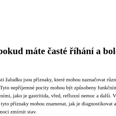
pokud máte časté říhání a bol
esti žaludku jsou příznaky, které mohou naznačovat růz
. Tyto nepříjemné pocity mohou být způsobeny funkčn
mi, jako je gastritida, vřed, refluxní nemoc a další. 
 tyto příznaky mohou znamenat, jak je diagnostikovat a
oci zmírnit stav.