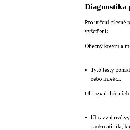
Diagnostika p
Pro určení přesné p
vyšetření:
Obecný krevní a m
Tyto testy pomáh
nebo infekcí.
Ultrazvuk břišních
Ultrazvukové vy
pankreatitida, k