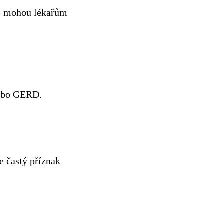
eré mohou lékařům
nebo GERD.
je častý příznak