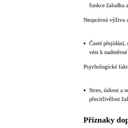
funkce žaludku a
Nesprávná výživa a
Časté přejídání,
vést k nadměrné 
Psychologické fakt
Stres, úzkost a 
přecitlivělost ža
Příznaky dop