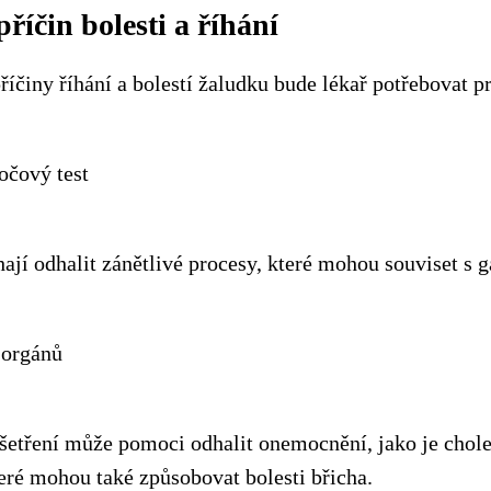
říčin bolesti a říhání
říčiny říhání a bolestí žaludku bude lékař potřebovat p
očový test
ají odhalit zánětlivé procesy, které mohou souviset s g
 orgánů
šetření může pomoci odhalit onemocnění, jako je chole
teré mohou také způsobovat bolesti břicha.