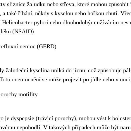
ty sliznice žaludku nebo střeva, které mohou způsobit i
, a také říhání, někdy s kyselou nebo hořkou chutí. Vř
í Helicobacter pylori nebo dlouhodobým užíváním nest
h léků (NSAID).
 refluxní nemoc (GERD)
y žaludeční kyselina uniká do jícnu, což způsobuje pále
 Toto onemocnění se může projevit po jídle nebo v noci,
poruchy motility
 je dyspepsie (trávicí poruchy), mohou vést k bolestem
ovému nepohodlí. V takových případech může být naru