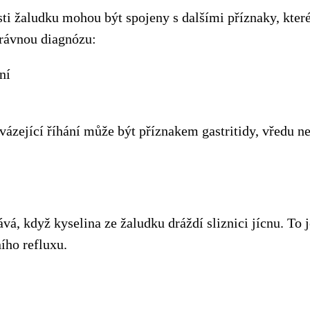
esti žaludku mohou být spojeny s dalšími příznaky, kt
právnou diagnózu:
ní
vázející říhání může být příznakem gastritidy, vředu 
ává, když kyselina ze žaludku dráždí sliznici jícnu. To 
ího refluxu.