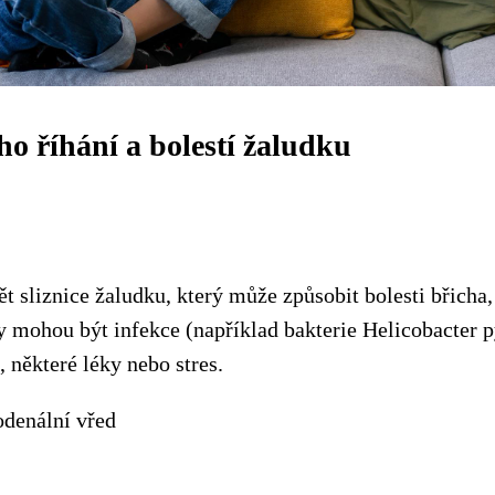
ho říhání a bolestí žaludku
ět sliznice žaludku, který může způsobit bolesti břicha,
dy mohou být infekce (například bakterie Helicobacter 
, některé léky nebo stres.
odenální vřed