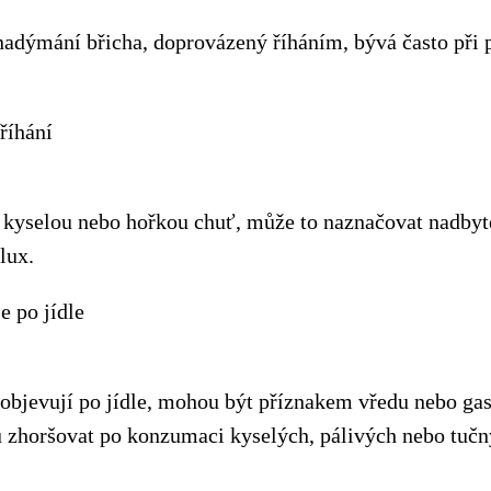
 nadýmání břicha, doprovázený říháním, bývá často při 
říhání
 kyselou nebo hořkou chuť, může to naznačovat nadbyt
lux.
e po jídle
e objevují po jídle, mohou být příznakem vředu nebo gas
 zhoršovat po konzumaci kyselých, pálivých nebo tučný