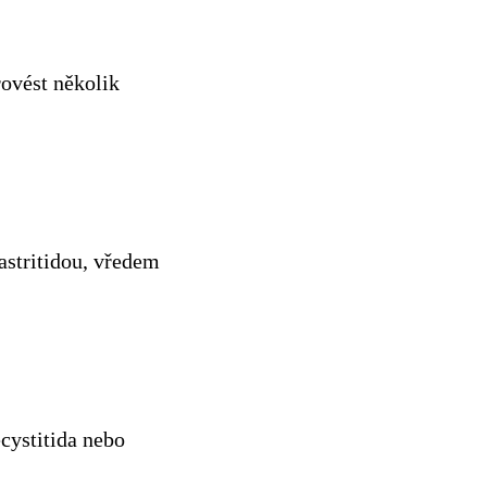
rovést několik
astritidou, vředem
cystitida nebo