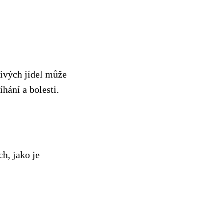
livých jídel může
hání a bolesti.
h, jako je