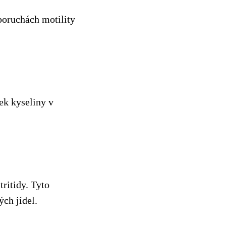
poruchách motility
ek kyseliny v
tritidy. Tyto
ch jídel.