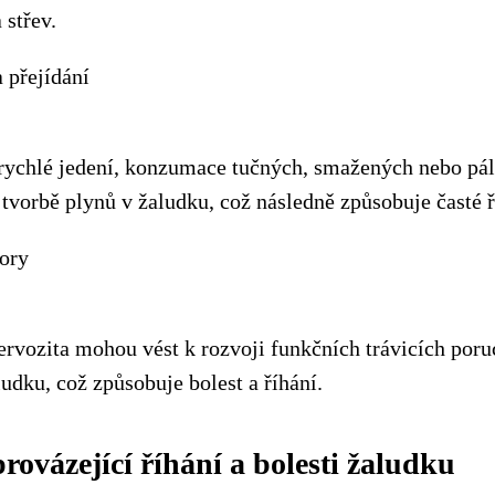
 střev.
 přejídání
 rychlé jedení, konzumace tučných, smažených nebo pá
tvorbě plynů v žaludku, což následně způsobuje časté ří
ory
nervozita mohou vést k rozvoji funkčních trávicích poruc
ludku, což způsobuje bolest a říhání.
rovázející říhání a bolesti žaludku