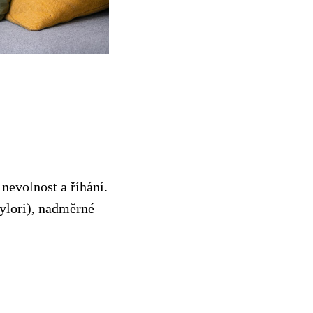
 nevolnost a říhání.
pylori), nadměrné