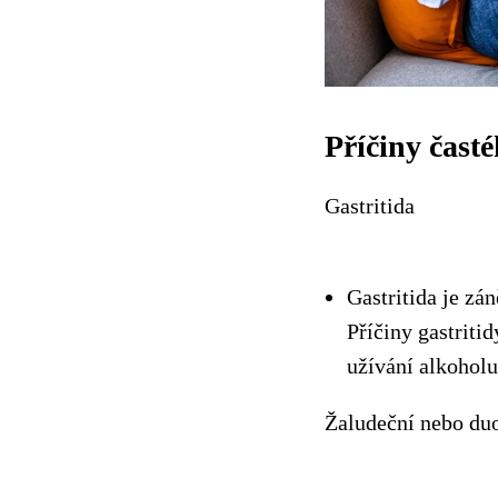
Příčiny časté
Gastritida
Gastritida je zán
Příčiny gastriti
užívání alkoholu
Žaludeční nebo du