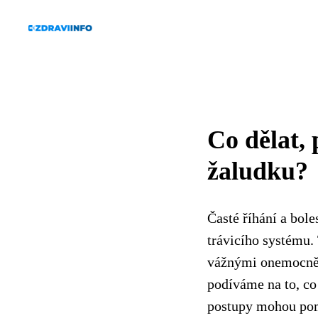
Co dělat, 
žaludku?
Časté říhání a bol
trávicího systému
vážnými onemocnění
podíváme na to, co
postupy mohou pom