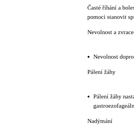
Časté říhání a bol
pomoci stanovit s
Nevolnost a zvrace
Nevolnost dopro
Pálení žáhy
Pálení žáhy nast
gastroezofageáln
Nadýmání