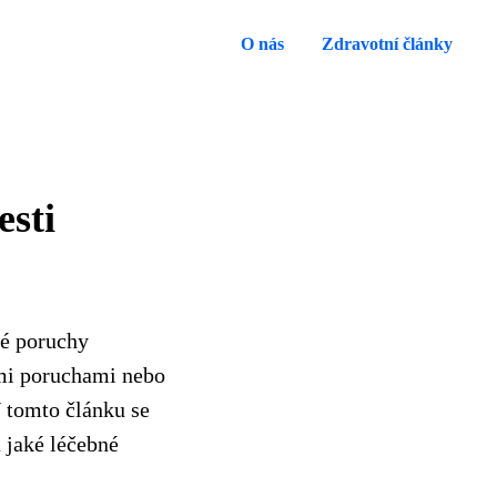
O nás
Zdravotní články
esti
né poruchy
ími poruchami nebo
V tomto článku se
 jaké léčebné