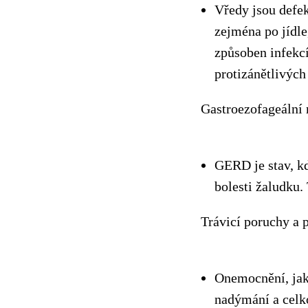
Vředy jsou defek
zejména po jídle
způsoben infekc
protizánětlivýc
Gastroezofageální
GERD je stav, kd
bolesti žaludku.
Trávicí poruchy a 
Onemocnění, jako
nadýmání a celk