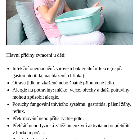
Hlavní příčiny zvracení u dětí:
Infekční onemocnění: virové a bakteriální infekce (např.
gastroenteritida, nachlazení, chřipka).
Otrava jídlem: zkažené nebo špatně připravené jídlo.
Alergie na potraviny: mléko, vejce, ořechy a další potraviny
mohou způsobit alergie.
Poruchy fungování trávicího systému: gastritida, pálení žáhy,
reflux.
Překrmování nebo příliš rychlé jídlo.
Přehřátí nebo fyzická zátěž: intenzivní aktivita nebo přehřátí
v horkém počasí.