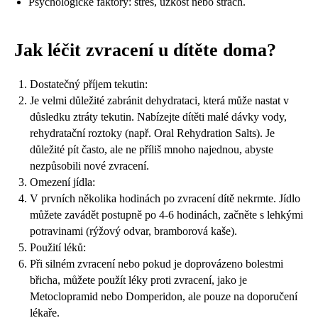
Psychologické faktory: stres, úzkost nebo strach.
Jak léčit zvracení u dítěte doma?
Dostatečný příjem tekutin:
Je velmi důležité zabránit dehydrataci, která může nastat v
důsledku ztráty tekutin. Nabízejte dítěti malé dávky vody,
rehydratační roztoky (např. Oral Rehydration Salts). Je
důležité pít často, ale ne příliš mnoho najednou, abyste
nezpůsobili nové zvracení.
Omezení jídla:
V prvních několika hodinách po zvracení dítě nekrmte. Jídlo
můžete zavádět postupně po 4-6 hodinách, začněte s lehkými
potravinami (rýžový odvar, bramborová kaše).
Použití léků:
Při silném zvracení nebo pokud je doprovázeno bolestmi
břicha, můžete použít léky proti zvracení, jako je
Metoclopramid nebo Domperidon, ale pouze na doporučení
lékaře.