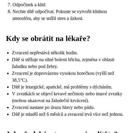
Odpočinek a klid:
Nechte dítě odpočívat. Pokuste se vytvořit klidnou
atmosféru, aby se snížil stres a úzkost.
Kdy se obrátit na lékaře?
Zvracení nepřestává několik hodin.
Dítě si stěžuje na silné bolesti břicha, zejména v oblasti
žaludku nebo pod žebry.
Zvracení je doprovázeno vysokou horečkou (vyšší než
38,5°C).
Dítě je letargické, apatické, má problémy s dýcháním.
V zvratkách se objeví krvavé nečistoty nebo tmavé zvratky
(mohou ukazovat na žaludeční krvácení).
Zvracení nastane po úrazu hlavy nebo pádu.
Dítě je mladší než 6 měsíců a zvracení trvá více než jednou.