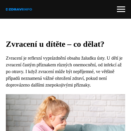
Zvracení u dítěte – co dělat?
Zvracení je reflexní vyprázdnění obsahu žaludku ústy. U dětí je
zvracení častým příznakem různých onemocnění, od infekcí až
po otravy. I když zvracení může být nepříjemné, ve většině
případů neznamená vážné ohrožení zdraví, pokud není
doprovázeno dalšími znepokojivými příznaky.