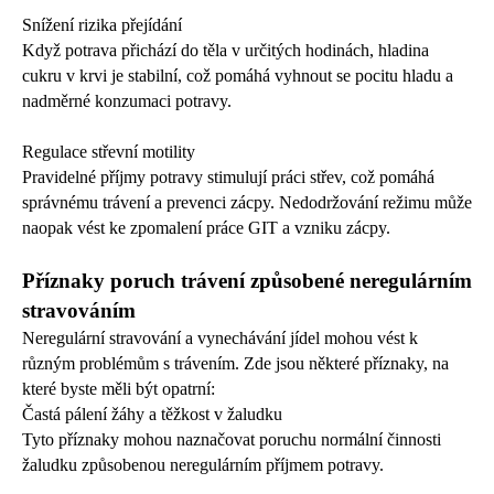
Snížení rizika přejídání
Když potrava přichází do těla v určitých hodinách, hladina
cukru v krvi je stabilní, což pomáhá vyhnout se pocitu hladu a
nadměrné konzumaci potravy.
Regulace střevní motility
Pravidelné příjmy potravy stimulují práci střev, což pomáhá
správnému trávení a prevenci zácpy. Nedodržování režimu může
naopak vést ke zpomalení práce GIT a vzniku zácpy.
Příznaky poruch trávení způsobené neregulárním
stravováním
Neregulární stravování a vynechávání jídel mohou vést k
různým problémům s trávením. Zde jsou některé příznaky, na
které byste měli být opatrní:
Častá pálení žáhy a těžkost v žaludku
Tyto příznaky mohou naznačovat poruchu normální činnosti
žaludku způsobenou neregulárním příjmem potravy.