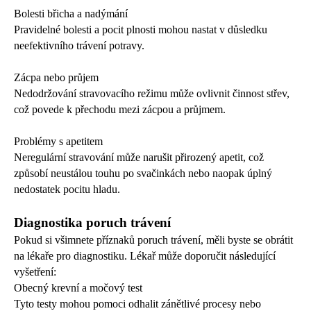
Bolesti břicha a nadýmání
Pravidelné bolesti a pocit plnosti mohou nastat v důsledku
neefektivního trávení potravy.
Zácpa nebo průjem
Nedodržování stravovacího režimu může ovlivnit činnost střev,
což povede k přechodu mezi zácpou a průjmem.
Problémy s apetitem
Neregulární stravování může narušit přirozený apetit, což
způsobí neustálou touhu po svačinkách nebo naopak úplný
nedostatek pocitu hladu.
Diagnostika poruch trávení
Pokud si všimnete příznaků poruch trávení, měli byste se obrátit
na lékaře pro diagnostiku. Lékař může doporučit následující
vyšetření:
Obecný krevní a močový test
Tyto testy mohou pomoci odhalit zánětlivé procesy nebo