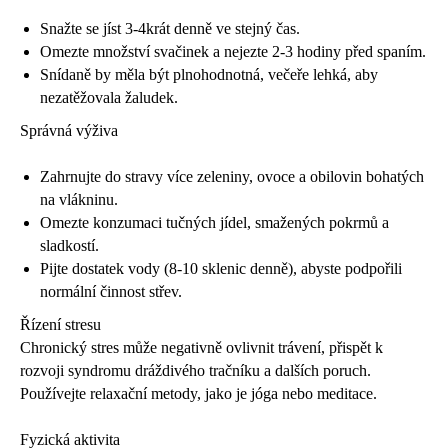
Snažte se jíst 3-4krát denně ve stejný čas.
Omezte množství svačinek a nejezte 2-3 hodiny před spaním.
Snídaně by měla být plnohodnotná, večeře lehká, aby
nezatěžovala žaludek.
Správná výživa
Zahrnujte do stravy více zeleniny, ovoce a obilovin bohatých
na vlákninu.
Omezte konzumaci tučných jídel, smažených pokrmů a
sladkostí.
Pijte dostatek vody (8-10 sklenic denně), abyste podpořili
normální činnost střev.
Řízení stresu
Chronický stres může negativně ovlivnit trávení, přispět k
rozvoji syndromu dráždivého tračníku a dalších poruch.
Používejte relaxační metody, jako je jóga nebo meditace.
Fyzická aktivita