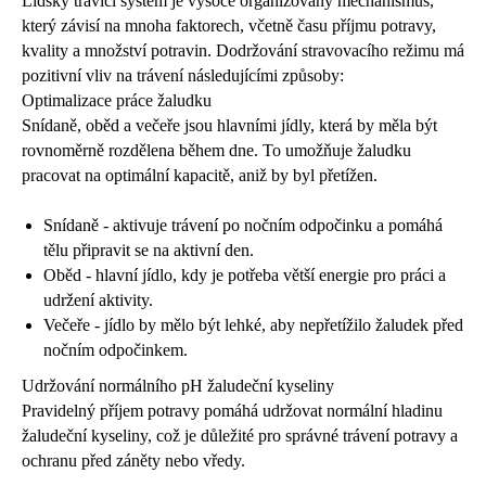
Lidský trávicí systém je vysoce organizovaný mechanismus,
který závisí na mnoha faktorech, včetně času příjmu potravy,
kvality a množství potravin. Dodržování stravovacího režimu má
pozitivní vliv na trávení následujícími způsoby:
Optimalizace práce žaludku
Snídaně, oběd a večeře jsou hlavními jídly, která by měla být
rovnoměrně rozdělena během dne. To umožňuje žaludku
pracovat na optimální kapacitě, aniž by byl přetížen.
Snídaně - aktivuje trávení po nočním odpočinku a pomáhá
tělu připravit se na aktivní den.
Oběd - hlavní jídlo, kdy je potřeba větší energie pro práci a
udržení aktivity.
Večeře - jídlo by mělo být lehké, aby nepřetížilo žaludek před
nočním odpočinkem.
Udržování normálního pH žaludeční kyseliny
Pravidelný příjem potravy pomáhá udržovat normální hladinu
žaludeční kyseliny, což je důležité pro správné trávení potravy a
ochranu před záněty nebo vředy.