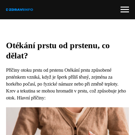
Otékání prstu od prstenu, co
dělat?
Příčiny otoku prstu od prstenu Otékání prstu způsobené
prsténkem vzniká, když je šperk příliš těsný, zejména za
horkého počasí, po fyzické námaze nebo při změně teploty.
Krev a tekutina se mohou hromadit v prstu, což způsobuje jeho
otok. Hlavní příčiny: