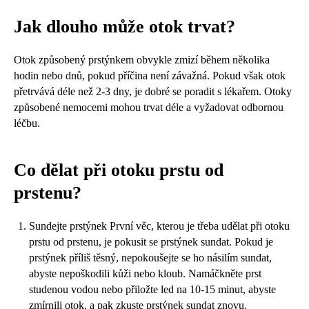
Jak dlouho může otok trvat?
Otok způsobený prstýnkem obvykle zmizí během několika
hodin nebo dnů, pokud příčina není závažná. Pokud však otok
přetrvává déle než 2-3 dny, je dobré se poradit s lékařem. Otoky
způsobené nemocemi mohou trvat déle a vyžadovat odbornou
léčbu.
Co dělat při otoku prstu od
prstenu?
Sundejte prstýnek První věc, kterou je třeba udělat při otoku
prstu od prstenu, je pokusit se prstýnek sundat. Pokud je
prstýnek příliš těsný, nepokoušejte se ho násilím sundat,
abyste nepoškodili kůži nebo kloub. Namáčkněte prst
studenou vodou nebo přiložte led na 10-15 minut, abyste
zmírnili otok, a pak zkuste prstýnek sundat znovu.