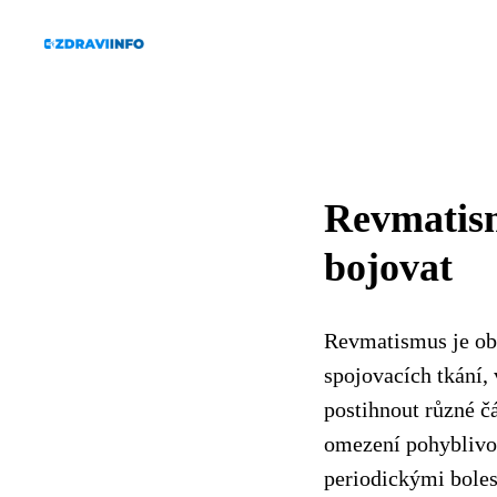
Revmatismu
bojovat
Revmatismus je ob
spojovacích tkání,
postihnout různé čá
omezení pohyblivos
periodickými boles