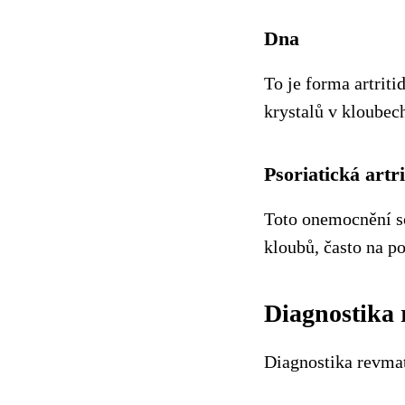
Dna
To je forma artrit
krystalů v kloubech
Psoriatická artri
Toto onemocnění s
kloubů, často na p
Diagnostika
Diagnostika revmat