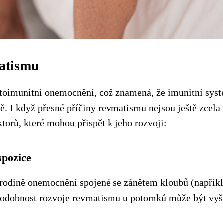
matismu
toimunitní onemocnění, což znamená, že imunitní sys
ně. I když přesné příčiny revmatismu nejsou ještě zcel
ktorů, které mohou přispět k jeho rozvoji:
spozice
rodině onemocnění spojené se zánětem kloubů (napříkl
podobnost rozvoje revmatismu u potomků může být vyš