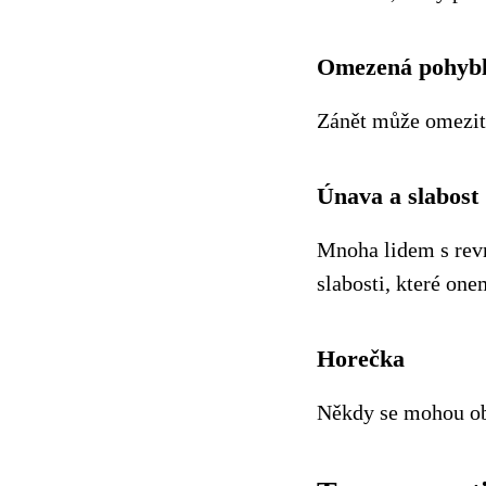
Omezená pohybl
Zánět může omezit 
Únava a slabost
Mnoha lidem s rev
slabosti, které on
Horečka
Někdy se mohou obj