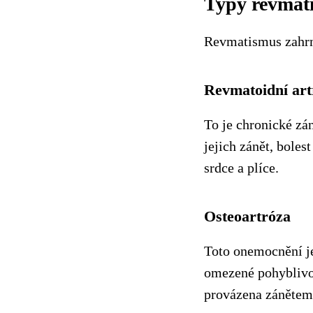
Typy revmat
Revmatismus zahrnu
Revmatoidní art
To je chronické zá
jejich zánět, boles
srdce a plíce.
Osteoartróza
Toto onemocnění je 
omezené pohyblivost
provázena zánětem