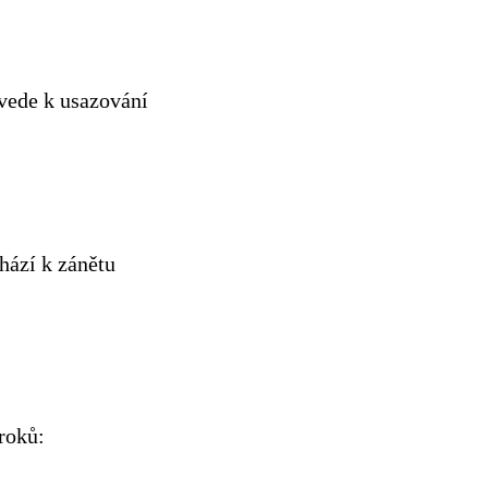
vede k usazování
hází k zánětu
roků: