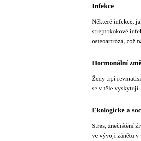
Infekce
Některé infekce, j
streptokokové infe
osteoartróza, což 
Hormonální zm
Ženy trpí revmatis
se v těle vyskytují.
Ekologické a soc
Stres, znečištění 
ve vývoji zánětů v