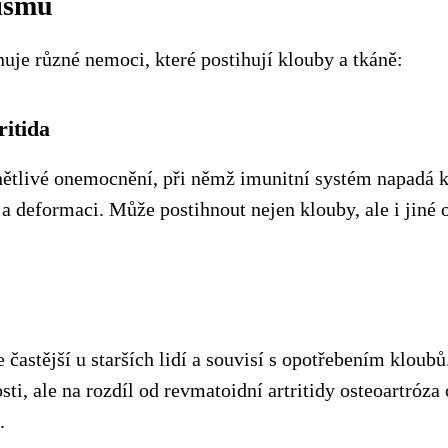
ismu
je různé nemoci, které postihují klouby a tkáně:
ritida
nětlivé onemocnění, při němž imunitní systém napadá k
t a deformaci. Může postihnout nejen klouby, ale i jiné 
častější u starších lidí a souvisí s opotřebením kloubů
i, ale na rozdíl od revmatoidní artritidy osteoartróza
.