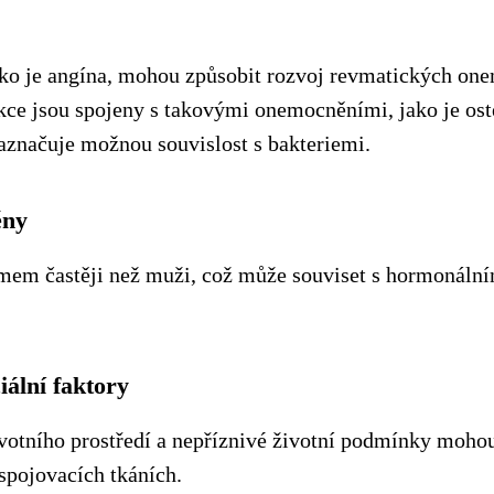
ako je angína, mohou způsobit rozvoj revmatických o
kce jsou spojeny s takovými onemocněními, jako je ost
naznačuje možnou souvislost s bakteriemi.
ěny
mem častěji než muži, což může souviset s hormonáln
iální faktory
životního prostředí a nepříznivé životní podmínky mohou
 spojovacích tkáních.