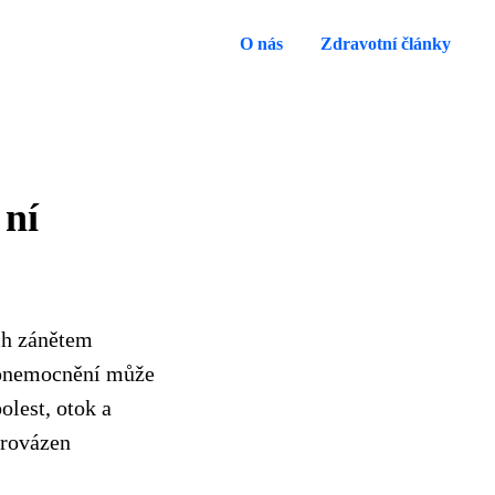
O nás
Zdravotní články
 ní
ch zánětem
o onemocnění může
olest, otok a
provázen