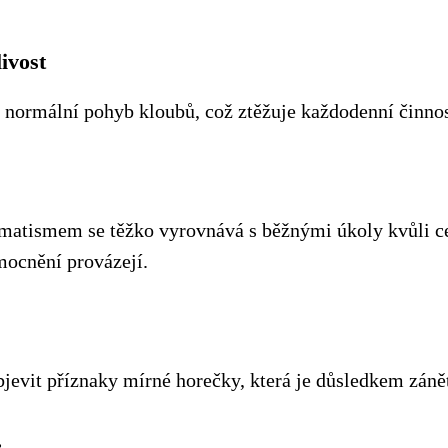
ivost
normální pohyb kloubů, což ztěžuje každodenní činnos
matismem se těžko vyrovnává s běžnými úkoly kvůli c
emocnění provázejí.
evit příznaky mírné horečky, která je důsledkem záně