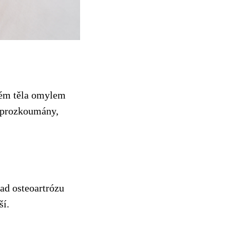
tém těla omylem
a prozkoumány,
ad osteoartrózu
ší.