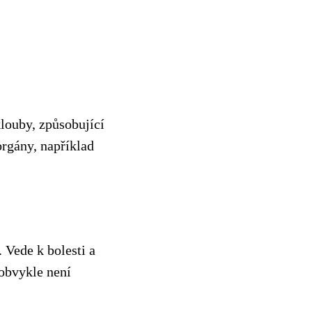
louby, způsobující
orgány, například
. Vede k bolesti a
 obvykle není