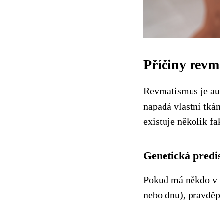
Příčiny rev
Revmatismus je au
napadá vlastní tká
existuje několik fa
Genetická predi
Pokud má někdo v 
nebo dnu), pravdě