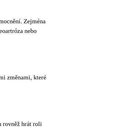
nemocnění. Zejména
eoartróza nebo
ími změnami, které
 rovněž hrát roli