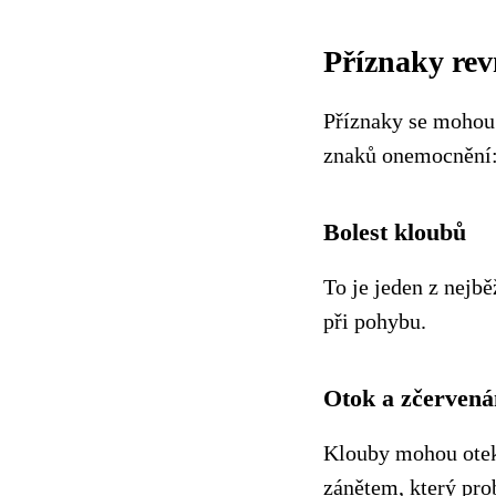
Příznaky re
Příznaky se mohou 
znaků onemocnění
Bolest kloubů
To je jeden z nejbě
při pohybu.
Otok a zčervená
Klouby mohou oteka
zánětem, který pro