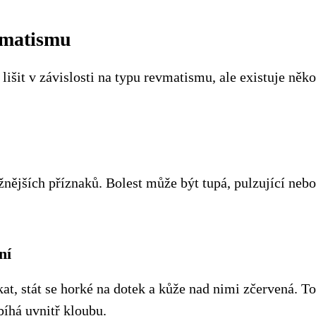
vmatismu
lišit v závislosti na typu revmatismu, ale existuje něk
:
žnějších příznaků. Bolest může být tupá, pulzující nebo
ní
t, stát se horké na dotek a kůže nad nimi zčervená. T
bíhá uvnitř kloubu.