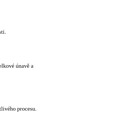
ti.
elkové únavě a
tlivého procesu.