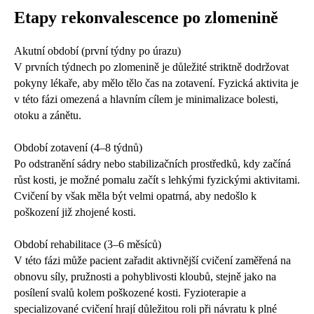
Etapy rekonvalescence po zlomenině
Akutní období (první týdny po úrazu)
V prvních týdnech po zlomenině je důležité striktně dodržovat
pokyny lékaře, aby mělo tělo čas na zotavení. Fyzická aktivita je
v této fázi omezená a hlavním cílem je minimalizace bolesti,
otoku a zánětu.
Období zotavení (4–8 týdnů)
Po odstranění sádry nebo stabilizačních prostředků, kdy začíná
růst kosti, je možné pomalu začít s lehkými fyzickými aktivitami.
Cvičení by však měla být velmi opatrná, aby nedošlo k
poškození již zhojené kosti.
Období rehabilitace (3–6 měsíců)
V této fázi může pacient zařadit aktivnější cvičení zaměřená na
obnovu síly, pružnosti a pohyblivosti kloubů, stejně jako na
posílení svalů kolem poškozené kosti. Fyzioterapie a
specializované cvičení hrají důležitou roli při návratu k plné