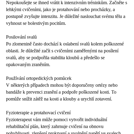
Nepokoušejte se ihned vrátit k intenzivním tréninkům. Začněte s
lehkými cvičeními, jako je protahování nebo procházky, a
postupně zvyšujte intenzitu. Je důležité naslouchat svému tělu a
vyhnout se bolestivým pocitům.
Posilování svalů
Po zlomenině často dochází k oslabení svalů kolem poškozené
oblasti. Je důležité začít s cvičeními zaměřenými na posílení
svalů, aby se podpořila stabilita kloubů a předešlo se
opakovaným zraněním.
Používání ortopedických pomůcek
V některých případech mohou být doporučeny ortézy nebo
bandáže k prevenci zranění a podpoře poškozené kosti. To
pomůže snížit zátěž na kosti a klouby a urychlí zotavení.
Fyzioterapie a protahovací cvičení
Fyzioterapeut vám může pomoci vytvořit individuální
rehabilitační plán, který zahrnuje cvičení na obnovu
pohyblivosti, zlepšení prokrvení a uvolnění napětí ve svalech.