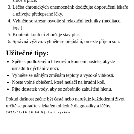
srdce a plíce.
Léčba chronických onemocnění: dodržujte doporučení lékaře
a užívejte předepsané léky.
Vyhněte se stresu: osvojte si relaxační techniky (meditace,
jóga).
Kouření: kouření zhoršuje stav plic.
Správná výživa: vyhněte se přejídání, omezte příjem soli.
Užitečné tipy:
Spěte s podloženým hlavovým koncem postele, abyste
usnadnili dýchání v noci.
Vyhněte se náhlým změnám teploty a vysoké vlhkosti.
Noste volné oblečení, které netlačí na hrudní koš.
Pijte dostatek vody, aby se zabránilo zahuštění hlenu.
Pokud dušnost začne být častá nebo narušuje každodenní život,
určitě se poraďte s lékařem ohledně diagnostiky a léčby.
2025-02-10 16:00
Dýchací systém