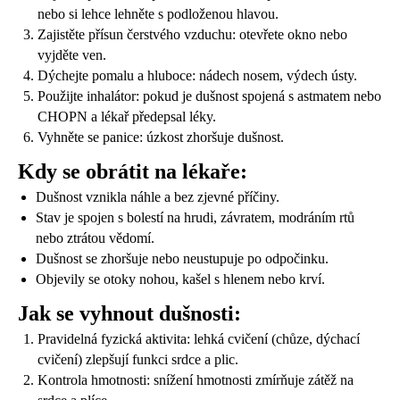
nebo si lehce lehněte s podloženou hlavou.
Zajistěte přísun čerstvého vzduchu: otevřete okno nebo
vyjděte ven.
Dýchejte pomalu a hluboce: nádech nosem, výdech ústy.
Použijte inhalátor: pokud je dušnost spojená s astmatem nebo
CHOPN a lékař předepsal léky.
Vyhněte se panice: úzkost zhoršuje dušnost.
Kdy se obrátit na lékaře:
Dušnost vznikla náhle a bez zjevné příčiny.
Stav je spojen s bolestí na hrudi, závratem, modráním rtů
nebo ztrátou vědomí.
Dušnost se zhoršuje nebo neustupuje po odpočinku.
Objevily se otoky nohou, kašel s hlenem nebo krví.
Jak se vyhnout dušnosti:
Pravidelná fyzická aktivita: lehká cvičení (chůze, dýchací
cvičení) zlepšují funkci srdce a plic.
Kontrola hmotnosti: snížení hmotnosti zmírňuje zátěž na