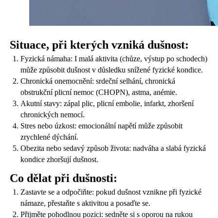
Situace, při kterých vzniká dušnost:
Fyzická námaha: I malá aktivita (chůze, výstup po schodech)
může způsobit dušnost v důsledku snížené fyzické kondice.
Chronická onemocnění: srdeční selhání, chronická
obstrukční plicní nemoc (CHOPN), astma, anémie.
Akutní stavy: zápal plic, plicní embolie, infarkt, zhoršení
chronických nemocí.
Stres nebo úzkost: emocionální napětí může způsobit
zrychlené dýchání.
Obezita nebo sedavý způsob života: nadváha a slabá fyzická
kondice zhoršují dušnost.
Co dělat při dušnosti:
Zastavte se a odpočiňte: pokud dušnost vznikne při fyzické
námaze, přestaňte s aktivitou a posaďte se.
Přijměte pohodlnou pozici: sedněte si s oporou na rukou