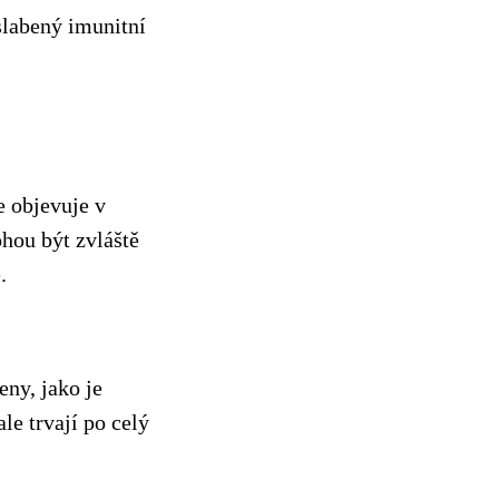
slabený imunitní
e objevuje v
ohou být zvláště
.
eny, jako je
le trvají po celý