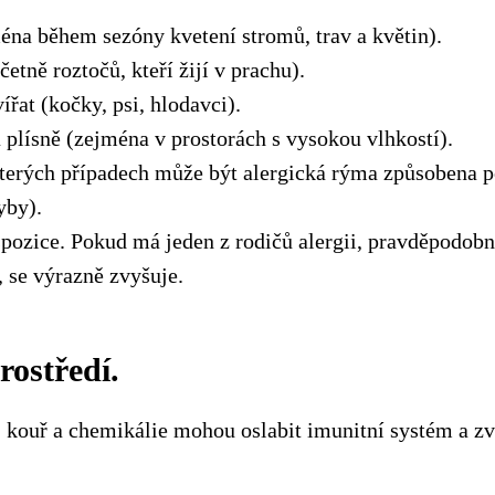
ména během sezóny kvetení stromů, trav a květin).
etně roztočů, kteří žijí v prachu).
ířat (kočky, psi, hlodavci).
plísně (zejména v prostorách s vysokou vlhkostí).
terých případech může být alergická rýma způsobena p
yby).
pozice. Pokud má jeden z rodičů alergii, pravděpodobno
 se výrazně zvyšuje.
rostředí.
 kouř a chemikálie mohou oslabit imunitní systém a zvýš