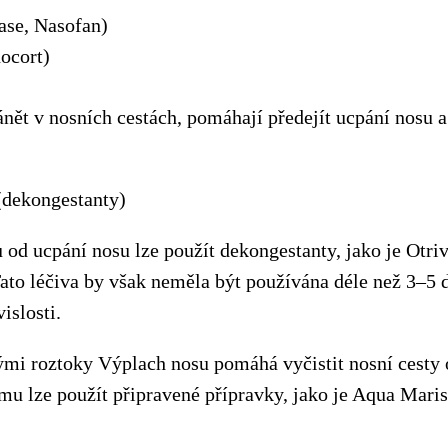
ase, Nasofan)
ocort)
zánět v nosních cestách, pomáhají předejít ucpání nosu 
(dekongestanty)
 od ucpání nosu lze použít dekongestanty, jako je Otri
ato léčiva by však neměla být používána déle než 3–5 d
islosti.
mi roztoky Výplach nosu pomáhá vyčistit nosní cesty 
omu lze použít připravené přípravky, jako je Aqua Mari