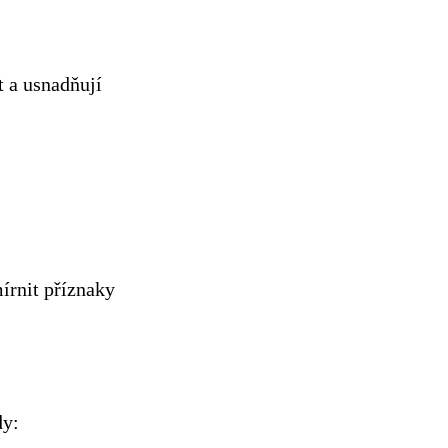
 a usnadňují
írnit příznaky
dy: