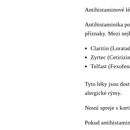
Antihistaminové l
Antihistaminika po
příznaky. Mezi nejb
Claritin (Lorata
Zyrtec (Cetirizin
Telfast (Fexofen
Tyto léky jsou dos
alergické rýmy.
Nosní spreje s kort
Pokud antihistamini