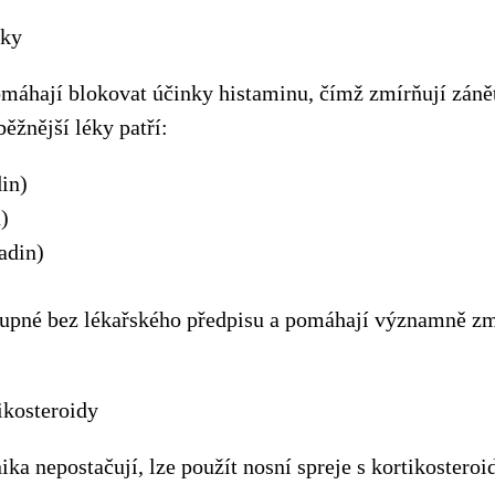
éky
máhají blokovat účinky histaminu, čímž zmírňují zánět
ěžnější léky patří:
din)
)
adin)
tupné bez lékařského předpisu a pomáhají významně zm
ikosteroidy
ka nepostačují, lze použít nosní spreje s kortikosteroi