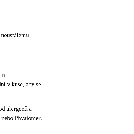
a neustálému
vin
ní v kuse, aby se
od alergenů a
s nebo Physiomer.