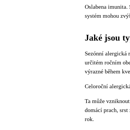
Oslabena imunita. 
systém mohou zvýš
Jaké jsou t
Sezónní alergická 
určitém ročním obdo
výrazné během kvet
Celoroční alergick
Ta může vzniknout 
domácí prach, srst 
rok.