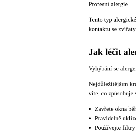
Profesní alergie
Tento typ alergick
kontaktu se zvířat
Jak léčit a
Vyhýbání se alerg
Nejdůležitějším kr
víte, co způsobuje 
Zavřete okna bě
Pravidelně uklíze
Používejte filtry