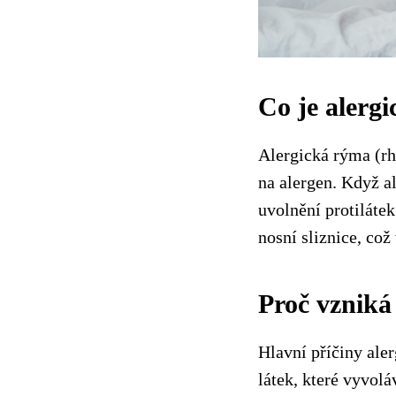
Co je alerg
Alergická rýma (rhi
na alergen. Když a
uvolnění protiláte
nosní sliznice, co
Proč vzniká
Hlavní příčiny ale
látek, které vyvolá