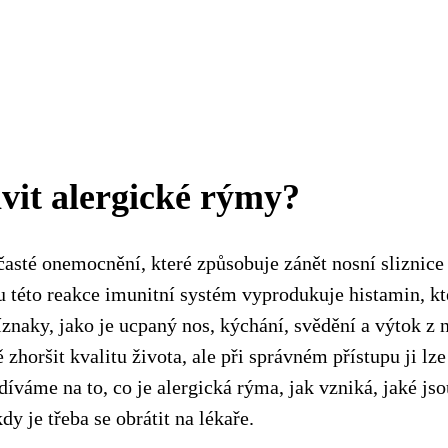
avit alergické rýmy?
časté onemocnění, které způsobuje zánět nosní sliznice 
u této reakce imunitní systém vyprodukuje histamin, k
íznaky, jako je ucpaný nos, kýchání, svědění a výtok z 
horšit kvalitu života, ale při správném přístupu ji lze
íváme na to, co je alergická rýma, jak vzniká, jaké jsou
dy je třeba se obrátit na lékaře.