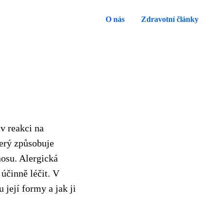
O nás
Zdravotní články
v reakci na
terý způsobuje
nosu. Alergická
 účinně léčit. V
 její formy a jak ji