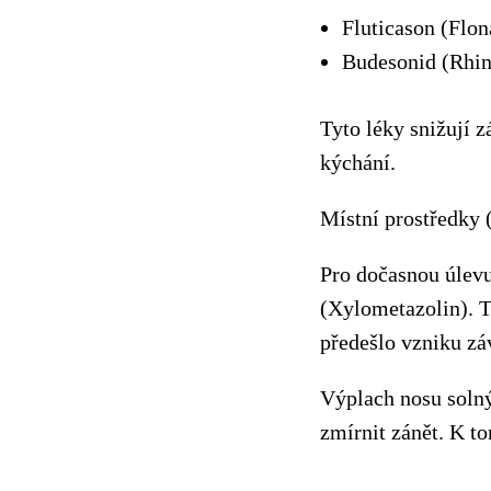
Fluticason (Flon
Budesonid (Rhin
Tyto léky snižují 
kýchání.
Místní prostředky 
Pro dočasnou úlevu
(Xylometazolin). T
předešlo vzniku záv
Výplach nosu solný
zmírnit zánět. K t