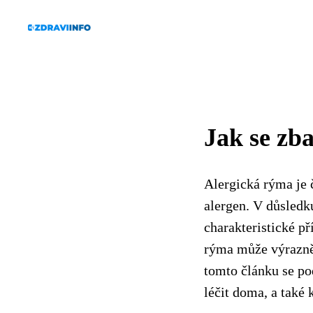
Jak se zb
Alergická rýma je 
alergen. V důsledk
charakteristické př
rýma může výrazně z
tomto článku se pod
léčit doma, a také k