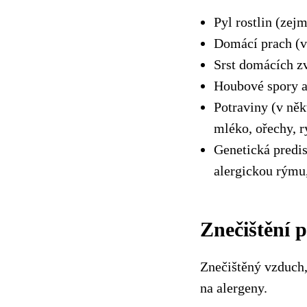
Pyl rostlin (zej
Domácí prach (vč
Srst domácích zv
Houbové spory a 
Potraviny (v něk
mléko, ořechy, r
Genetická predis
alergickou rýmu,
Znečištění p
Znečištěný vzduch,
na alergeny.