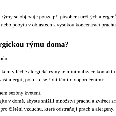
é rýmy se objevuje pouze při působení určitých alergen
y nebo pobytu v oblastech s vysokou koncentrací prachu
lergickou rýmu doma?
enům
okem v léčbě alergické rýmy je minimalizace kontaktu 
vaši alergii, pokuste se řídit těmito doporučeními:
hem sezóny kvetení.
jte v domě, abyste snížili množství prachu a zvířecí srs
 pro čištění vzduchu, které odstraňují prach a alergeny.