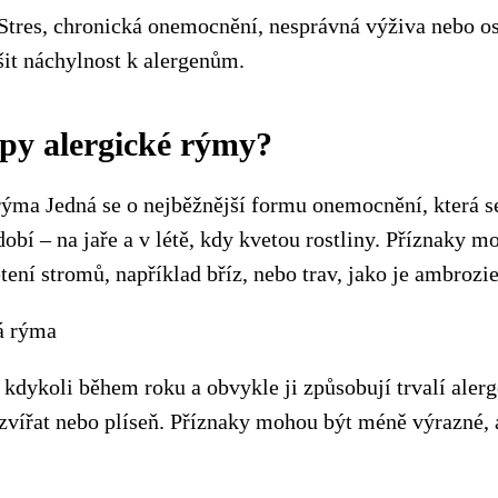
Stres, chronická onemocnění, nesprávná výživa nebo o
it náchylnost k alergenům.
ypy alergické rýmy?
rýma Jedná se o nejběžnější formu onemocnění, která s
bí – na jaře a v létě, kdy kvetou rostliny. Příznaky m
ení stromů, například bříz, nebo trav, jako je ambrozie
á rýma
kdykoli během roku a obvykle ji způsobují trvalí alerg
zvířat nebo plíseň. Příznaky mohou být méně výrazné, a