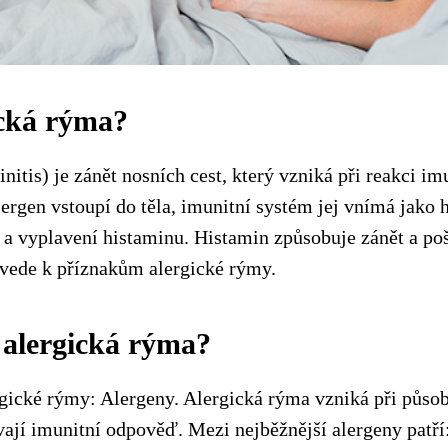
ická rýma?
nitis) je zánět nosních cest, který vzniká při reakci i
lergen vstoupí do těla, imunitní systém jej vnímá jako 
k a vyplavení histaminu. Histamin způsobuje zánět a p
ž vede k příznakům alergické rýmy.
 alergická rýma?
rgické rýmy: Alergeny. Alergická rýma vzniká při působ
vají imunitní odpověď. Mezi nejběžnější alergeny patří