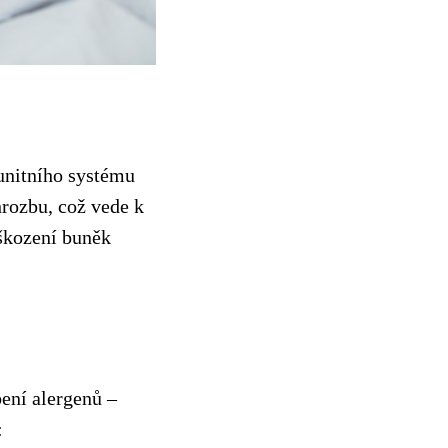
munitního systému
hrozbu, což vede k
oškození buněk
ení alergenů –
: