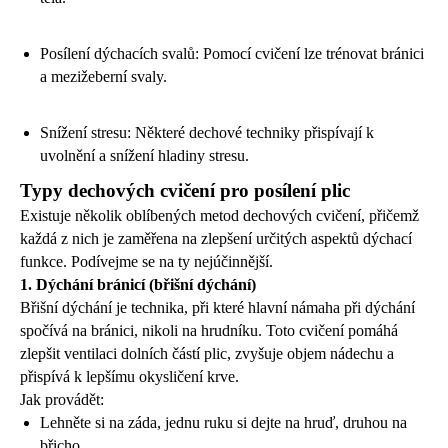
Posílení dýchacích svalů: Pomocí cvičení lze trénovat bránici
a mezižeberní svaly.
Snížení stresu: Některé dechové techniky přispívají k
uvolnění a snížení hladiny stresu.
Typy dechových cvičení pro posílení plic
Existuje několik oblíbených metod dechových cvičení, přičemž
každá z nich je zaměřena na zlepšení určitých aspektů dýchací
funkce. Podívejme se na ty nejúčinnější.
1. Dýchání bránicí (břišní dýchání)
Břišní dýchání je technika, při které hlavní námaha při dýchání
spočívá na bránici, nikoli na hrudníku. Toto cvičení pomáhá
zlepšit ventilaci dolních částí plic, zvyšuje objem nádechu a
přispívá k lepšímu okysličení krve.
Jak provádět:
Lehněte si na záda, jednu ruku si dejte na hruď, druhou na
břicho.