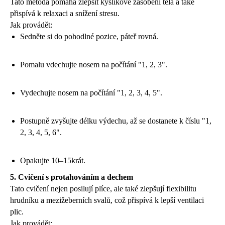
Tato metoda pomáhá zlepšit kyslíkové zásobení těla a také
přispívá k relaxaci a snížení stresu.
Jak provádět:
Sedněte si do pohodlné pozice, páteř rovná.
Pomalu vdechujte nosem na počítání "1, 2, 3".
Vydechujte nosem na počítání "1, 2, 3, 4, 5".
Postupně zvyšujte délku výdechu, až se dostanete k číslu "1,
2, 3, 4, 5, 6".
Opakujte 10–15krát.
5. Cvičení s protahováním a dechem
Tato cvičení nejen posilují plíce, ale také zlepšují flexibilitu
hrudníku a mezižeberních svalů, což přispívá k lepší ventilaci
plic.
Jak provádět: