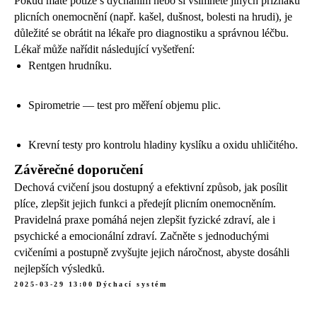
Pokud máte potíže s dýcháním nebo si všimnete jiných příznaků
plicních onemocnění (např. kašel, dušnost, bolesti na hrudi), je
důležité se obrátit na lékaře pro diagnostiku a správnou léčbu.
Lékař může nařídit následující vyšetření:
Rentgen hrudníku.
Spirometrie — test pro měření objemu plic.
Krevní testy pro kontrolu hladiny kyslíku a oxidu uhličitého.
Závěrečné doporučení
Dechová cvičení jsou dostupný a efektivní způsob, jak posílit
plíce, zlepšit jejich funkci a předejít plicním onemocněním.
Pravidelná praxe pomáhá nejen zlepšit fyzické zdraví, ale i
psychické a emocionální zdraví. Začněte s jednoduchými
cvičeními a postupně zvyšujte jejich náročnost, abyste dosáhli
nejlepších výsledků.
2025-03-29 13:00
Dýchací systém