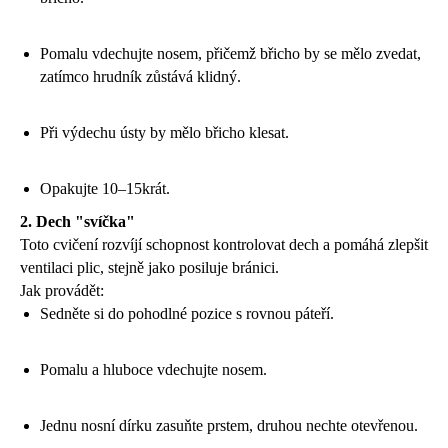
Pomalu vdechujte nosem, přičemž břicho by se mělo zvedat,
zatímco hrudník zůstává klidný.
Při výdechu ústy by mělo břicho klesat.
Opakujte 10–15krát.
2. Dech "svíčka"
Toto cvičení rozvíjí schopnost kontrolovat dech a pomáhá zlepšit
ventilaci plic, stejně jako posiluje bránici.
Jak provádět:
Sedněte si do pohodlné pozice s rovnou páteří.
Pomalu a hluboce vdechujte nosem.
Jednu nosní dírku zasuňte prstem, druhou nechte otevřenou.