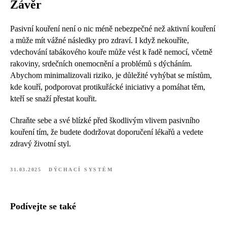
Závěr
Pasivní kouření není o nic méně nebezpečné než aktivní kouření
a může mít vážné následky pro zdraví. I když nekouříte,
vdechování tabákového kouře může vést k řadě nemocí, včetně
rakoviny, srdečních onemocnění a problémů s dýcháním.
Abychom minimalizovali riziko, je důležité vyhýbat se místům,
kde kouří, podporovat protikuřácké iniciativy a pomáhat těm,
kteří se snaží přestat kouřit.
Chraňte sebe a své blízké před škodlivým vlivem pasivního
kouření tím, že budete dodržovat doporučení lékařů a vedete
zdravý životní styl.
31.03.2025
DÝCHACÍ SYSTÉM
Podívejte se také