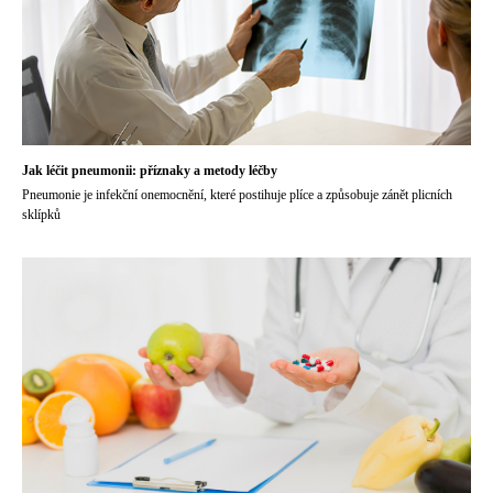
Jak léčit pneumonii: příznaky a metody léčby
Pneumonie je infekční onemocnění, které postihuje plíce a způsobuje zánět plicních
sklípků