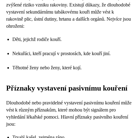
zvýšené riziko vzniku rakoviny. Existují důkazy, že dlouhodobé
vystavení sekundárnímu tabákovému kouři může vést k
rakovině plic, ústní dutiny, hrtanu a dalších orgánů. Nejvíce jsou
ohroženi:
Děti, jejichž rodiče kouří.
Nekuřáci, kteří pracují v prostorách, kde kouří jiní.
Těhotné ženy nebo ženy, které kojí.
Příznaky vystavení pasivnímu kouření
Dlouhodobé nebo pravidelné vystavení pasivnímu kouření může
vést k různým příznakům, které mohou být signálem pro
vyhledání lékařské pomoci. Hlavní příznaky pasivního kouření
jsou:
Trvalý kašel, zejména ráno.