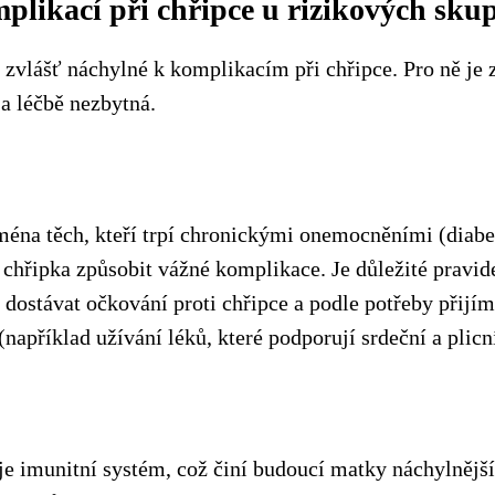
plikací při chřipce u rizikových sku
 zvlášť náchylné k komplikacím při chřipce. Pro ně je 
a léčbě nezbytná.
ejména těch, kteří trpí chronickými onemocněními (diab
e chřipka způsobit vážné komplikace. Je důležité pravi
 dostávat očkování proti chřipce a podle potřeby přijím
(například užívání léků, které podporují srdeční a plicn
je imunitní systém, což činí budoucí matky náchylnější