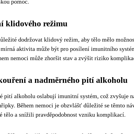
skou pomoc.
í klidového režimu
ležité dodržovat klidový režim, aby tělo mělo možnost
ž mírná aktivita může být pro posílení imunitního syst
em nemoci může zhoršit stav a zvýšit riziko komplika
kouření a nadměrného pití alkoholu
 pití alkoholu oslabují imunitní systém, což zvyšuje n
hřipky. Během nemoci je obzvlášť důležité se těmto n
vé tělo a snížili pravděpodobnost vzniku komplikací.