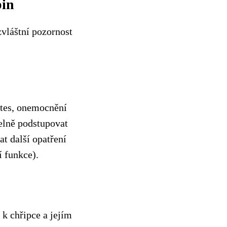
pin
zvláštní pozornost
etes, onemocnění
delně podstupovat
at další opatření
í funkce).
 k chřipce a jejím