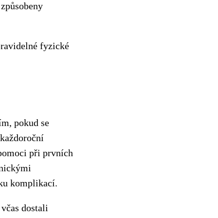
y způsobeny
ravidelné fyzické
ím, pokud se
 každoroční
pomoci při prvních
onickými
ku komplikací.
včas dostali