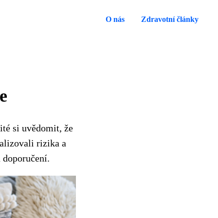
O nás
Zdravotní články
e
ité si uvědomit, že
izovali rizika a
 doporučení.