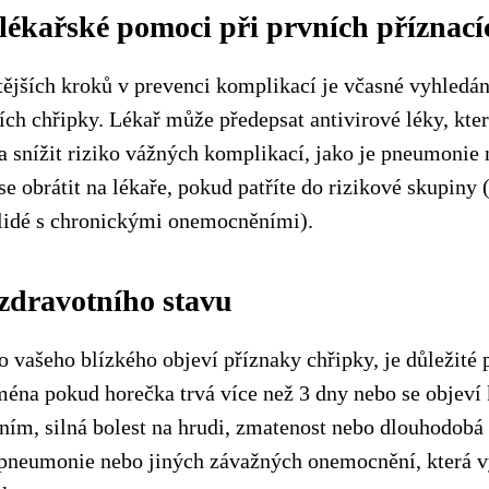
 lékařské pomoci při prvních příznací
tějších kroků v prevenci komplikací je včasné vyhledá
cích chřipky. Lékař může předepsat antivirové léky, kte
 snížit riziko vážných komplikací, jako je pneumonie
 se obrátit na lékaře, pokud patříte do rizikové skupiny 
, lidé s chronickými onemocněními).
 zdravotního stavu
 vašeho blízkého objeví příznaky chřipky, je důležité 
jména pokud horečka trvá více než 3 dny nebo se objeví
áním, silná bolest na hrudi, zmatenost nebo dlouhodobá
 pneumonie nebo jiných závažných onemocnění, která v