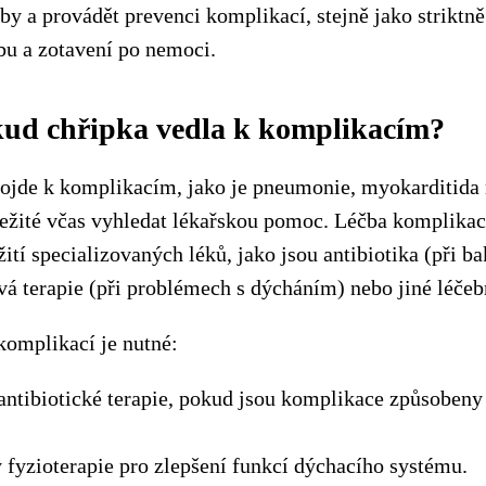
by a provádět prevenci komplikací, stejně jako striktn
bu a zotavení po nemoci.
kud chřipka vedla k komplikacím?
ojde k komplikacím, jako je pneumonie, myokarditida 
ležité včas vyhledat lékařskou pomoc. Léčba komplika
žití specializovaných léků, jako jsou antibiotika (při ba
ová terapie (při problémech s dýcháním) nebo jiné léče
komplikací je nutné:
antibiotické terapie, pokud jsou komplikace způsobeny 
 fyzioterapie pro zlepšení funkcí dýchacího systému.