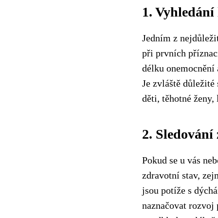
1. Vyhledání
Jedním z nejdůleži
při prvních přízna
délku onemocnění a
Je zvláště důležité
děti, těhotné ženy
2. Sledování
Pokud se u vás nebo
zdravotní stav, ze
jsou potíže s dých
naznačovat rozvoj