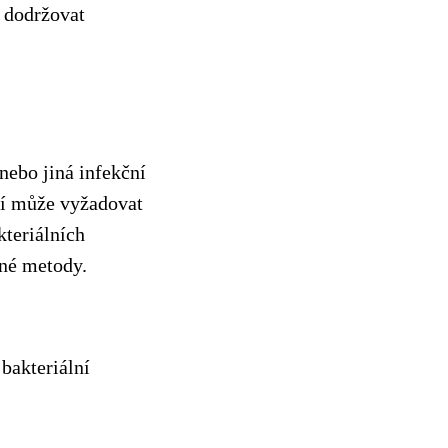
ě dodržovat
nebo jiná infekční
cí může vyžadovat
kteriálních
bné metody.
bakteriální