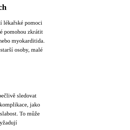
ch
ní lékařské pomoci
ré pomohou zkrátit
 nebo myokarditida.
(starší osoby, malé
pečlivě sledovat
 komplikace, jako
 slabost. To může
yžadují