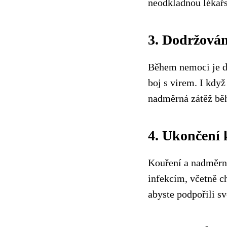
neodkladnou lékař
3. Dodržován
Během nemoci je dů
boj s virem. I kdy
nadměrná zátěž běh
4. Ukončení 
Kouření a nadměrné
infekcím, včetně c
abyste podpořili s