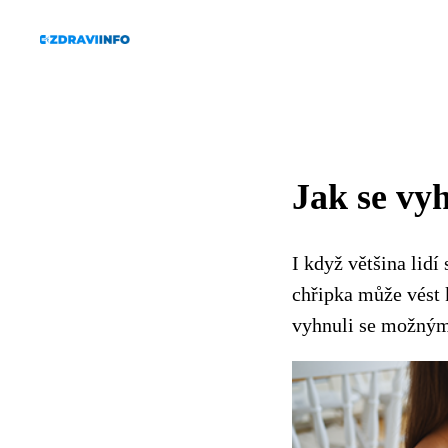
Jak se vy
I když většina lidí
chřipka může vést 
vyhnuli se možným 