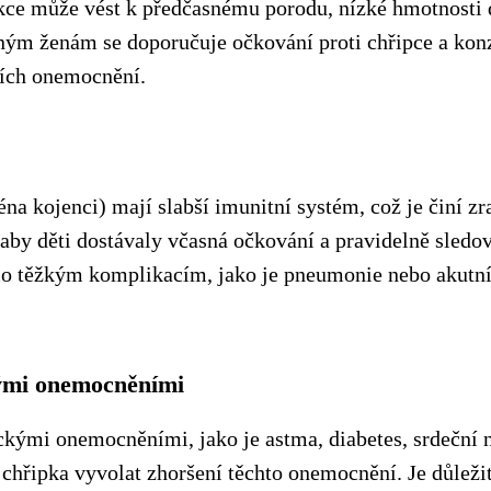
ce může vést k předčasnému porodu, nízké hmotnosti d
ým ženám se doporučuje očkování proti chřipce a konz
cích onemocnění.
éna kojenci) mají slabší imunitní systém, což je činí zr
 aby děti dostávaly včasná očkování a pravidelně sledov
šlo těžkým komplikacím, jako je pneumonie nebo akutní
kými onemocněními
ckými onemocněními, jako je astma, diabetes, srdeční 
hřipka vyvolat zhoršení těchto onemocnění. Je důležit