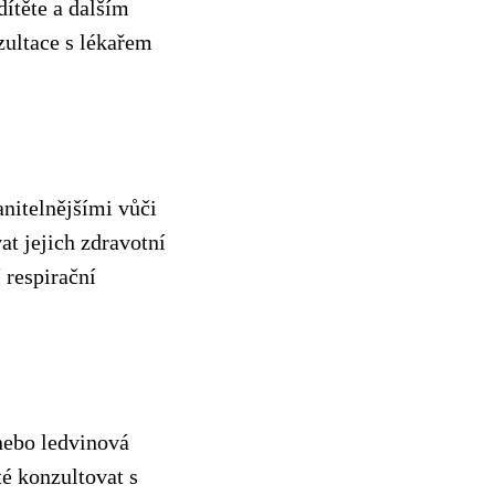
ítěte a dalším
ultace s lékařem
anitelnějšími vůči
at jejich zdravotní
 respirační
nebo ledvinová
é konzultovat s