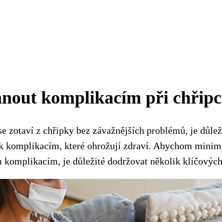
hnout komplikacím při chřipc
 se zotaví z chřipky bez závažnějších problémů, je důlež
k komplikacím, které ohrožují zdraví. Abychom minimal
komplikacím, je důležité dodržovat několik klíčových