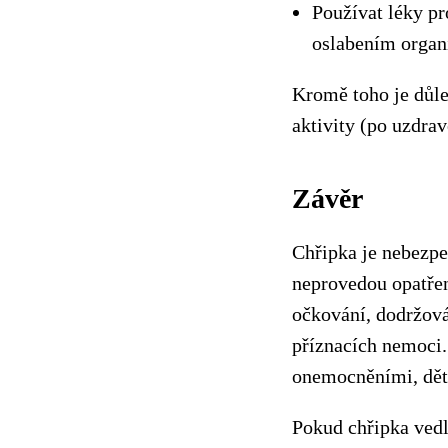
Používat léky p
oslabením organ
Kromě toho je důle
aktivity (po uzdra
Závěr
Chřipka je nebezp
neprovedou opatřen
očkování, dodržová
příznacích nemoci.
onemocněními, děte
Pokud chřipka vedl