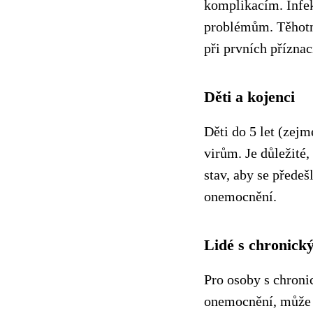
komplikacím. Infek
problémům. Těhotn
při prvních přízna
Děti a kojenci
Děti do 5 let (zejm
virům. Je důležité,
stav, aby se přede
onemocnění.
Lidé s chronic
Pro osoby s chroni
onemocnění, může c