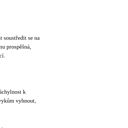
 soustředit se na
ému prospěšná,
cí.
áchylnost k
ávykům vyhnout,