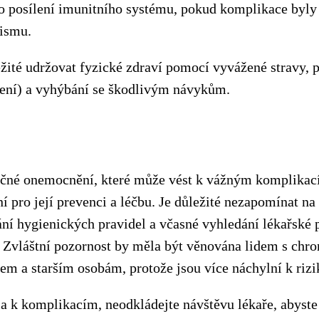
ro posílení imunitního systému, pokud komplikace byl
ismu.
žité udržovat fyzické zdraví pomocí vyvážené stravy, p
vení) a vyhýbání se škodlivým návykům.
ečné onemocnění, které může vést k vážným komplikac
í pro její prevenci a léčbu. Je důležité nezapomínat na
ní hygienických pravidel a včasné vyhledání lékařské 
 Zvláštní pozornost by měla být věnována lidem s chr
m a starším osobám, protože jsou více náchylní k rizi
a k komplikacím, neodkládejte návštěvu lékaře, abyste 