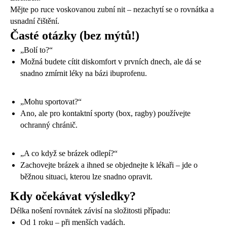
Mějte po ruce voskovanou zubní nit – nezachytí se o rovnátka a
usnadní čištění.
Časté otázky (bez mýtů!)
„Bolí to?“
Možná budete cítit diskomfort v prvních dnech, ale dá se
snadno zmírnit léky na bázi ibuprofenu.
„Mohu sportovat?“
Ano, ale pro kontaktní sporty (box, ragby) používejte
ochranný chránič.
„A co když se brázek odlepí?“
Zachovejte brázek a ihned se objednejte k lékaři – jde o
běžnou situaci, kterou lze snadno opravit.
Kdy očekávat výsledky?
Délka nošení rovnátek závisí na složitosti případu:
Od 1 roku – při menších vadách.