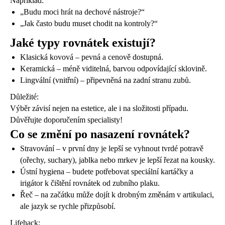
Například:
„Budu moci hrát na dechové nástroje?“
„Jak často budu muset chodit na kontroly?“
Jaké typy rovnátek existují?
Klasická kovová – pevná a cenově dostupná.
Keramická – méně viditelná, barvou odpovídající sklovině.
Lingvální (vnitřní) – připevněná na zadní stranu zubů.
Důležité:
Výběr závisí nejen na estetice, ale i na složitosti případu.
Důvěřujte doporučením specialisty!
Co se změní po nasazení rovnátek?
Stravování – v první dny je lepší se vyhnout tvrdé potravě
(ořechy, suchary), jablka nebo mrkev je lepší řezat na kousky.
Ústní hygiena – budete potřebovat speciální kartáčky a
irigátor k čištění rovnátek od zubního plaku.
Řeč – na začátku může dojít k drobným změnám v artikulaci,
ale jazyk se rychle přizpůsobí.
Lifehack: