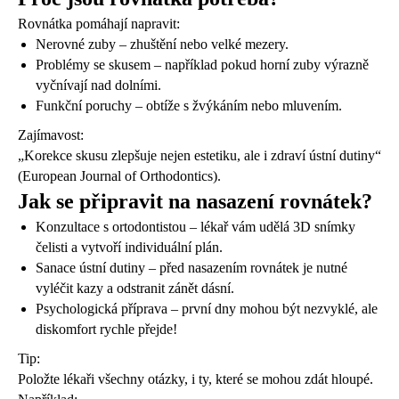
Rovnátka pomáhají napravit:
Nerovné zuby – zhuštění nebo velké mezery.
Problémy se skusem – například pokud horní zuby výrazně
vyčnívají nad dolními.
Funkční poruchy – obtíže s žvýkáním nebo mluvením.
Zajímavost:
„Korekce skusu zlepšuje nejen estetiku, ale i zdraví ústní dutiny“
(European Journal of Orthodontics).
Jak se připravit na nasazení rovnátek?
Konzultace s ortodontistou – lékař vám udělá 3D snímky
čelisti a vytvoří individuální plán.
Sanace ústní dutiny – před nasazením rovnátek je nutné
vyléčit kazy a odstranit zánět dásní.
Psychologická příprava – první dny mohou být nezvyklé, ale
diskomfort rychle přejde!
Tip:
Položte lékaři všechny otázky, i ty, které se mohou zdát hloupé.