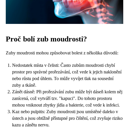
Proč bolí zub moudrosti?
Zuby moudrosti mohou způsobovat bolest z několika důvodů:
Nedostatek místa v čelisti: Často zubům moudrosti chybí
prostor pro správné prořezávání, což vede k jejich naklonění
nebo růstu pod úhlem. To může vyvíjet tlak na sousední
zuby a tkáně.
Zánět dásně: Při prořezávání zubu může být dáseň kolem něj
zanícená, což vytváří tzv. "kapuci". Do tohoto prostoru
mohou vniknout zbytky jídla a bakterie, což vede k infekci.
Kaz nebo pulpitis: Zuby moudrosti jsou umístěné daleko v
ústech a jsou obtížně přístupné pro čištění, což zvyšuje riziko
kazu a zánětu nervu.