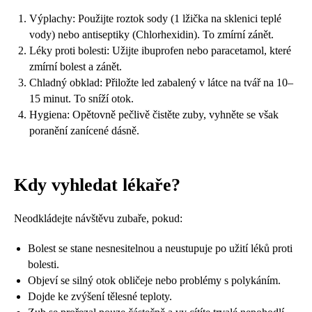
Výplachy: Použijte roztok sody (1 lžička na sklenici teplé
vody) nebo antiseptiky (Chlorhexidin). To zmírní zánět.
Léky proti bolesti: Užijte ibuprofen nebo paracetamol, které
zmírní bolest a zánět.
Chladný obklad: Přiložte led zabalený v látce na tvář na 10–
15 minut. To sníží otok.
Hygiena: Opětovně pečlivě čistěte zuby, vyhněte se však
poranění zanícené dásně.
Kdy vyhledat lékaře?
Neodkládejte návštěvu zubaře, pokud:
Bolest se stane nesnesitelnou a neustupuje po užití léků proti
bolesti.
Objeví se silný otok obličeje nebo problémy s polykáním.
Dojde ke zvýšení tělesné teploty.