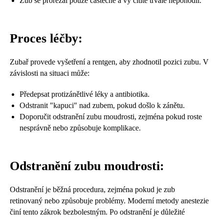
Zub se prořezal pouze částečně a vy cítíte trvalé nepohodlí.
Proces léčby:
Zubař provede vyšetření a rentgen, aby zhodnotil pozici zubu. V
závislosti na situaci může:
Předepsat protizánětlivé léky a antibiotika.
Odstranit "kapuci" nad zubem, pokud došlo k zánětu.
Doporučit odstranění zubu moudrosti, zejména pokud roste
nesprávně nebo způsobuje komplikace.
Odstranění zubu moudrosti:
Odstranění je běžná procedura, zejména pokud je zub
retinovaný nebo způsobuje problémy. Moderní metody anestezie
činí tento zákrok bezbolestným. Po odstranění je důležité