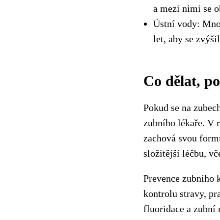
a mezi nimi se o
Ústní vody: Mnoz
let, aby se zvýši
Co dělat, p
Pokud se na zubech
zubního lékaře. V 
zachová svou formu
složitější léčbu, v
Prevence zubního k
kontrolu stravy, pr
fluoridace a zubní