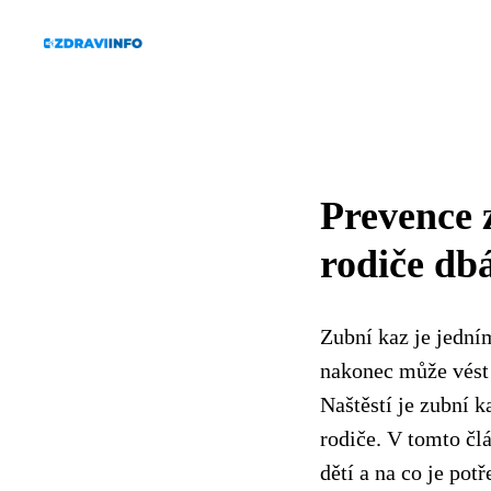
Prevence 
rodiče db
Zubní kaz je jední
nakonec může vést 
Naštěstí je zubní k
rodiče. V tomto čl
dětí a na co je potř