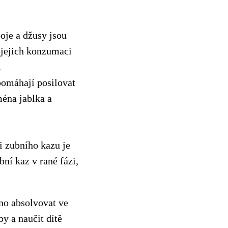
oje a džusy jsou
 jejich konzumaci
.
pomáhají posilovat
ména jablka a
i zubního kazu je
bní kaz v rané fázi,
eno absolvovat ve
y a naučit dítě