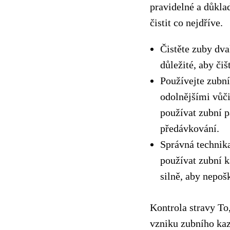
pravidelné a důklad
čistit co nejdříve.
Čistěte zuby dva
důležité, aby čiš
Používejte zubní
odolnějšími vůči
používat zubní p
předávkování.
Správná technika 
používat zubní k
silně, aby nepoš
Kontrola stravy To,
vzniku zubního kaz