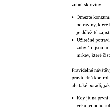
zubní skloviny.
Omezte konzumac
potraviny, kter
je důležité zajis
Užitečné potravi
zuby. To jsou ml
mrkev, které čis
Pravidelné návštěv
pravidelná kontrola
ale také poradí, ja
Kdy jít na první
věku jednoho ro