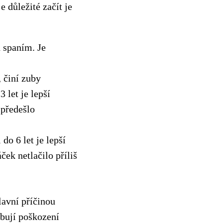
e důležité začít je
d spaním. Je
 činí zuby
 let je lepší
 předešlo
 do 6 let je lepší
ček netlačilo příliš
lavní příčinou
obují poškození