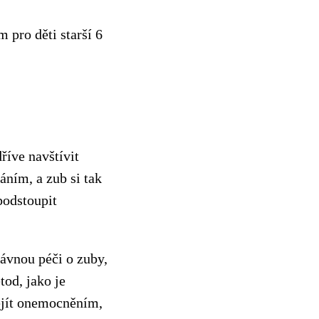
 pro děti starší 6
říve navštívit
áním, a zub si tak
podstoupit
rávnou péči o zuby,
tod, jako je
ejít onemocněním,