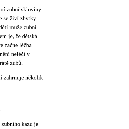
ení zubní skloviny
e se živí zbytky
 dětí může zubní
em je, že dětská
ve začne léčba
ění neléčí v
rátě zubů.
í zahrnuje několik
.
 zubního kazu je