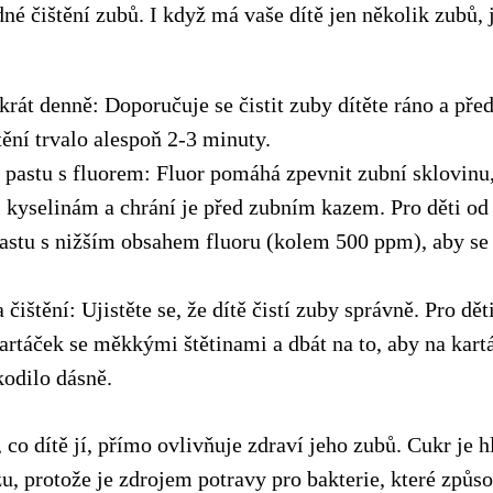
né čištění zubů. I když má vaše dítě jen několik zubů, j
krát denně: Doporučuje se čistit zuby dítěte ráno a pře
tění trvalo alespoň 2-3 minuty.
 pastu s fluorem: Fluor pomáhá zpevnit zubní sklovinu,
 kyselinám a chrání je před zubním kazem. Pro děti od 3
astu s nižším obsahem fluoru (kolem 500 ppm), aby se
čištění: Ujistěte se, že dítě čistí zuby správně. Pro děti
artáček se měkkými štětinami a dbát na to, aby na kartá
kodilo dásně.
 co dítě jí, přímo ovlivňuje zdraví jeho zubů. Cukr je h
u, protože je zdrojem potravy pro bakterie, které způs