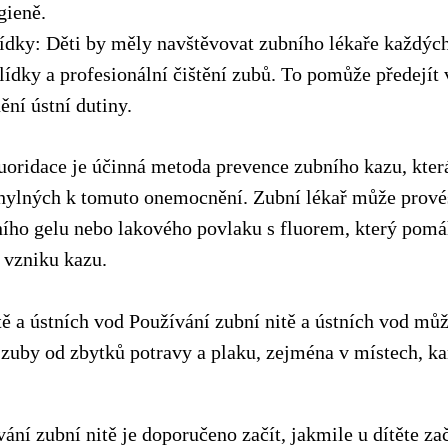
gieně.
lídky: Děti by měly navštěvovat zubního lékaře každýc
lídky a profesionální čištění zubů. To pomůže předejít
ní ústní dutiny.
uoridace je účinná metoda prevence zubního kazu, která
chylných k tomuto onemocnění. Zubní lékař může provés
ího gelu nebo lakového povlaku s fluorem, který pomá
t vzniku kazu.
tě a ústních vod Používání zubní nitě a ústních vod m
t zuby od zbytků potravy a plaku, zejména v místech, k
vání zubní nitě je doporučeno začít, jakmile u dítěte za