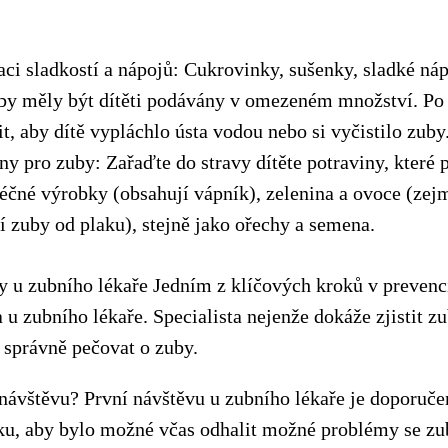
i sladkostí a nápojů: Cukrovinky, sušenky, sladké náp
é by měly být dítěti podávány v omezeném množství. Po
tit, aby dítě vypláchlo ústa vodou nebo si vyčistilo zuby
ny pro zuby: Zařaďte do stravy dítěte potraviny, které 
éčné výrobky (obsahují vápník), zelenina a ovoce (zej
tí zuby od plaku), stejně jako ořechy a semena.
y u zubního lékaře Jedním z klíčových kroků v prevenc
 u zubního lékaře. Specialista nejenže dokáže zjistit zu
k správně pečovat o zuby.
 návštěvu? První návštěvu u zubního lékaře je doporuč
ku, aby bylo možné včas odhalit možné problémy se zub