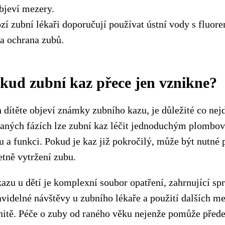
bjeví mezery.
í zubní lékaři doporučují používat ústní vody s fluorem
la ochrana zubů.
okud zubní kaz přece jen vznikne?
 dítěte objeví známky zubního kazu, je důležité co nejd
raných fázích lze zubní kaz léčit jednoduchým plombov
 a funkci. Pokud je kaz již pokročilý, může být nutné 
četně vytržení zubu.
azu u dětí je komplexní soubor opatření, zahrnující sp
avidelné návštěvy u zubního lékaře a použití dalších me
 nitě. Péče o zuby od raného věku nejenže pomůže před