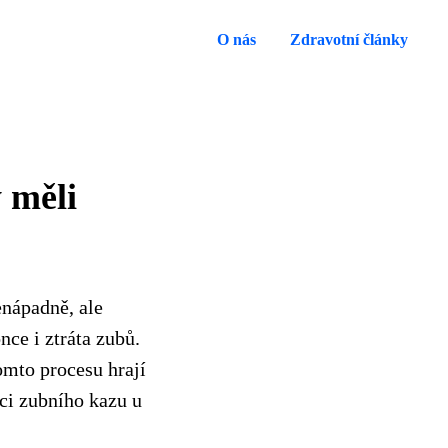
O nás
Zdravotní články
 měli
enápadně, ale
ce i ztráta zubů.
omto procesu hrají
ci zubního kazu u