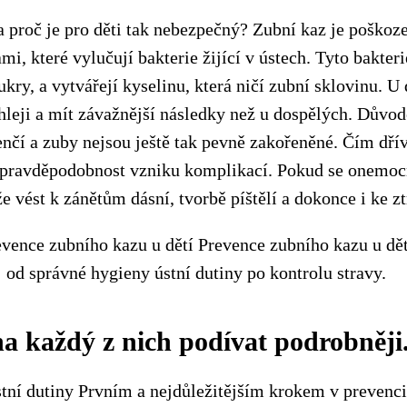
a proč je pro děti tak nebezpečný? Zubní kaz je poškoz
i, které vylučují bakterie žijící v ústech. Tyto bakteri
kry, a vytvářejí kyselinu, která ničí zubní sklovinu. U
hleji a mít závažnější následky než u dospělých. Důvod
enčí a zuby nejsou ještě tak pevně zakořeněné. Čím dří
 pravděpodobnost vzniku komplikací. Pokud se onemocn
e vést k zánětům dásní, tvorbě píštělí a dokonce i ke zt
vence zubního kazu u dětí Prevence zubního kazu u dět
 od správné hygieny ústní dutiny po kontrolu stravy.
a každý z nich podívat podrobněji
tní dutiny Prvním a nejdůležitějším krokem v prevenci