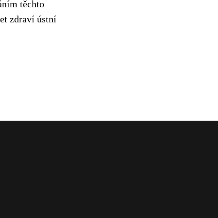
áním těchto
t zdraví ústní