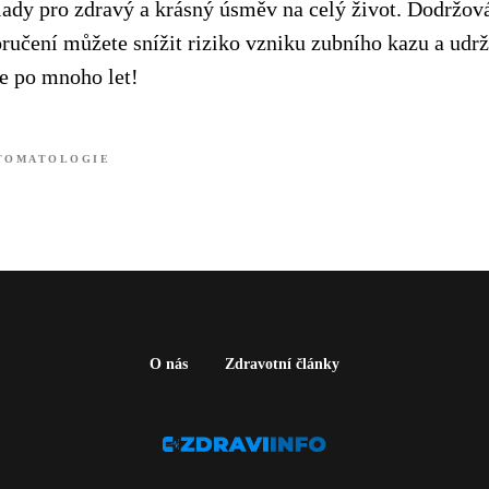
klady pro zdravý a krásný úsměv na celý život. Dodržov
učení můžete snížit riziko vzniku zubního kazu a udrže
te po mnoho let!
TOMATOLOGIE
O nás
Zdravotní články