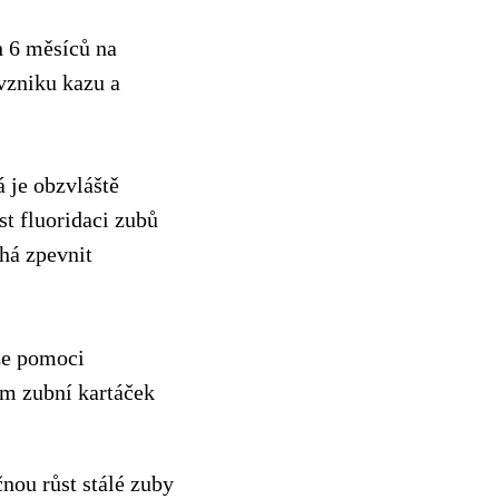
h 6 měsíců na
 vzniku kazu a
 je obzvláště
t fluoridaci zubů
há zpevnit
ůže pomoci
am zubní kartáček
čnou růst stálé zuby