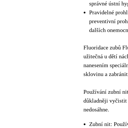
správné ústní hy
Pravidelné proh
preventivní proh
dalších onemocně
Fluoridace zubů Fl
užitečná u dětí ná
nanesením speciáln
sklovinu a zabráni
Používání zubní ni
důkladněji vyčisti
nedosáhne.
Zubní nit: Použí