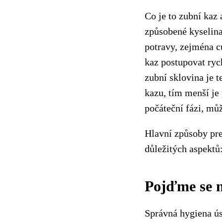
Co je to zubní kaz 
způsobené kyselinam
potravy, zejména cu
kaz postupovat ryc
zubní sklovina je t
kazu, tím menší je
počáteční fázi, můž
Hlavní způsoby pre
důležitých aspektů:
Pojďme se n
Správná hygiena ús