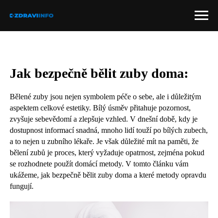
Jak bezpečně bělit zuby doma:
Bělené zuby jsou nejen symbolem péče o sebe, ale i důležitým
aspektem celkové estetiky. Bílý úsměv přitahuje pozornost,
zvyšuje sebevědomí a zlepšuje vzhled. V dnešní době, kdy je
dostupnost informací snadná, mnoho lidí touží po bílých zubech,
a to nejen u zubního lékaře. Je však důležité mít na paměti, že
bělení zubů je proces, který vyžaduje opatrnost, zejména pokud
se rozhodnete použít domácí metody. V tomto článku vám
ukážeme, jak bezpečně bělit zuby doma a které metody opravdu
fungují.