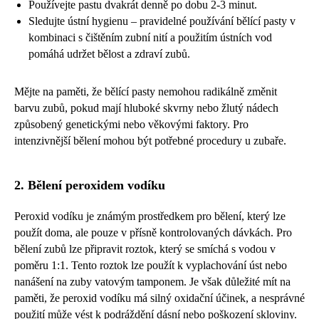
Používejte pastu dvakrát denně po dobu 2-3 minut.
Sledujte ústní hygienu – pravidelné používání bělící pasty v
kombinaci s čištěním zubní nití a použitím ústních vod
pomáhá udržet bělost a zdraví zubů.
Mějte na paměti, že bělící pasty nemohou radikálně změnit
barvu zubů, pokud mají hluboké skvrny nebo žlutý nádech
způsobený genetickými nebo věkovými faktory. Pro
intenzivnější bělení mohou být potřebné procedury u zubaře.
2. Bělení peroxidem vodíku
Peroxid vodíku je známým prostředkem pro bělení, který lze
použít doma, ale pouze v přísně kontrolovaných dávkách. Pro
bělení zubů lze připravit roztok, který se smíchá s vodou v
poměru 1:1. Tento roztok lze použít k vyplachování úst nebo
nanášení na zuby vatovým tamponem. Je však důležité mít na
paměti, že peroxid vodíku má silný oxidační účinek, a nesprávné
použití může vést k podráždění dásní nebo poškození skloviny.