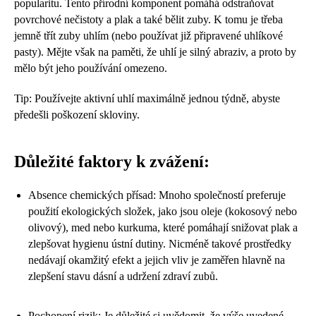
popularitu. Tento přírodní komponent pomáhá odstraňovat
povrchové nečistoty a plak a také bělit zuby. K tomu je třeba
jemně třít zuby uhlím (nebo používat již připravené uhlíkové
pasty). Mějte však na paměti, že uhlí je silný abraziv, a proto by
mělo být jeho používání omezeno.
Tip: Používejte aktivní uhlí maximálně jednou týdně, abyste
předešli poškození skloviny.
Důležité faktory k zvážení:
Absence chemických přísad: Mnoho společností preferuje
použití ekologických složek, jako jsou oleje (kokosový nebo
olivový), med nebo kurkuma, které pomáhají snižovat plak a
zlepšovat hygienu ústní dutiny. Nicméně takové prostředky
nedávají okamžitý efekt a jejich vliv je zaměřen hlavně na
zlepšení stavu dásní a udržení zdraví zubů.
Pochopení rizik: Je důležité si uvědomit, že výše uvedené