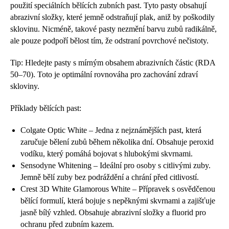
použití speciálních bělících zubních past. Tyto pasty obsahují
abrazivní složky, které jemně odstraňují plak, aniž by poškodily
sklovinu. Nicméně, takové pasty nezmění barvu zubů radikálně,
ale pouze podpoří bělost tím, že odstraní povrchové nečistoty.
Tip: Hledejte pasty s mírným obsahem abrazivních částic (RDA
50–70). Toto je optimální rovnováha pro zachování zdraví
skloviny.
Příklady bělících past:
Colgate Optic White – Jedna z nejznámějších past, která
zaručuje bělení zubů během několika dní. Obsahuje peroxid
vodíku, který pomáhá bojovat s hlubokými skvrnami.
Sensodyne Whitening – Ideální pro osoby s citlivými zuby.
Jemně bělí zuby bez podráždění a chrání před citlivostí.
Crest 3D White Glamorous White – Přípravek s osvědčenou
bělící formulí, která bojuje s nepěknými skvrnami a zajišťuje
jasně bílý vzhled. Obsahuje abrazivní složky a fluorid pro
ochranu před zubním kazem.