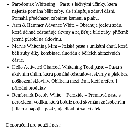
Parodontax Whitening – Pastu s léčivými účinky, která
nejenže pomáhá bělit zuby, ale i zlepšuje zdraví dásní.
Pomáhá předcházet zubnímu kameni a plaku.
Arm & Hammer Advance White – Obsahuje jedlou sodu,
která účinně odstraňuje skvrny a zajišťuje bílé zuby, přičemž
jemně působí na sklovinu.
Marvis Whitening Mint – Italská pasta s unikátní chutí, která
bělí zuby díky kombinaci fluoridu a bělících abrazivních
částic.
Hello Activated Charcoal Whitening Toothpaste – Pasta s
aktivním uhlím, která pomáhá odstraňovat skvrny a plak bez
poškození skloviny. Oblíbená mezi těmi, kteří preferují
přírodní produkty.
Rembrandt Deeply White + Peroxide – Prémiová pasta s
peroxidem vodíku, která bojuje proti skvrnám způsobeným
jídlem a nápoji a poskytuje dlouhotrvající efekt.
Doporučení pro použití past: