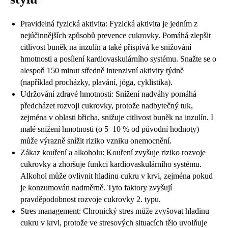
Pravidelná fyzická aktivita: Fyzická aktivita je jedním z
nejúčinnějších způsobů prevence cukrovky. Pomáhá zlepšit
citlivost buněk na inzulín a také přispívá ke snižování
hmotnosti a posílení kardiovaskulárního systému. Snažte se o
alespoň 150 minut středně intenzivní aktivity týdně
(například procházky, plavání, jóga, cyklistika).
Udržování zdravé hmotnosti: Snížení nadváhy pomáhá
předcházet rozvoji cukrovky, protože nadbytečný tuk,
zejména v oblasti břicha, snižuje citlivost buněk na inzulín. I
malé snížení hmotnosti (o 5–10 % od původní hodnoty)
může výrazně snížit riziko vzniku onemocnění.
Zákaz kouření a alkoholu: Kouření zvyšuje riziko rozvoje
cukrovky a zhoršuje funkci kardiovaskulárního systému.
Alkohol může ovlivnit hladinu cukru v krvi, zejména pokud
je konzumován nadměrně. Tyto faktory zvyšují
pravděpodobnost rozvoje cukrovky 2. typu.
Stres management: Chronický stres může zvyšovat hladinu
cukru v krvi, protože ve stresových situacích tělo uvolňuje