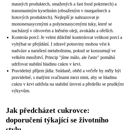
masných produktech, smažených a fast food pokrmech) a
transmastným kyselinám (obsaženým v margarínech a
hotových produktech). Nejlepší je nahrazovat je
mononenasycenými a polynenasycenými tuky, které se
nacházejí v olivovém a lněném oleji, avokádu a ořeších.
Kontrola porcí: Je velmi důležité kontrolovat velikost porcí a
vyhýbat se přejídání. I zdravé potraviny mohou vést k
nadváze a narušení metabolismu, pokud se konzumují ve
velkém množství. Princip "jíme málo, ale často" pomáhá
udržovat stabilní hladinu cukru v krvi.
Pravidelný příjem jídla: Snídaně, oběd a večeře by měly být
pravidelné, s malými svačinami mezi nimi, aby se hladina
cukru v krvi udržela na stabilní úrovni a předešlo se prudkým
výkyvům.
Jak předcházet cukrovce:
doporučení týkající se životního
stylu