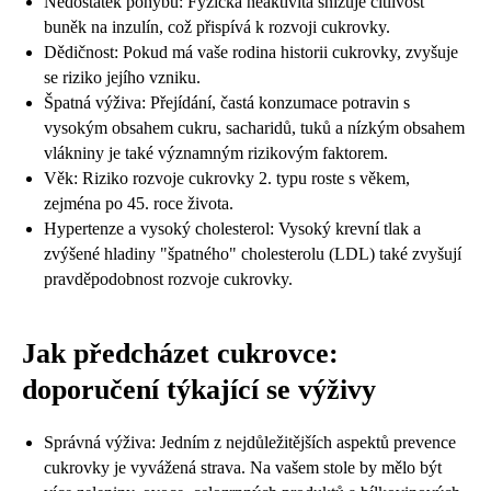
Nedostatek pohybu: Fyzická neaktivita snižuje citlivost
buněk na inzulín, což přispívá k rozvoji cukrovky.
Dědičnost: Pokud má vaše rodina historii cukrovky, zvyšuje
se riziko jejího vzniku.
Špatná výživa: Přejídání, častá konzumace potravin s
vysokým obsahem cukru, sacharidů, tuků a nízkým obsahem
vlákniny je také významným rizikovým faktorem.
Věk: Riziko rozvoje cukrovky 2. typu roste s věkem,
zejména po 45. roce života.
Hypertenze a vysoký cholesterol: Vysoký krevní tlak a
zvýšené hladiny "špatného" cholesterolu (LDL) také zvyšují
pravděpodobnost rozvoje cukrovky.
Jak předcházet cukrovce:
doporučení týkající se výživy
Správná výživa: Jedním z nejdůležitějších aspektů prevence
cukrovky je vyvážená strava. Na vašem stole by mělo být