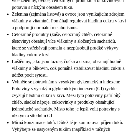
více zeleniny, ovoce, celozrnných produktů a bílkovinových
potravin s nízkým obsahem tuku.
Zelenina (zejména listová) a ovoce jsou vynikajícím zdrojem
vlákniny a vitamínů. Pomáhají regulovat hladinu cukru v krvi
a podporují normální metabolismus.
Celozrnné produkty (kaše, celozrnný chléb, celozrnné
těstoviny) obsahují více vlákniny a složených sacharidů,
které se vstřebávají pomalu a nezpůsobují prudké výkyvy
hladiny cukru v krvi.
Luštěniny, jako jsou fazole, čočka a cizrna, obsahují hodně
vlákniny a bílkovin, což pomáhá stabilizovat hladinu cukru a
udržet pocit sytosti.
Vyhněte se potravinám s vysokým glykemickým indexem:
Potraviny s vysokým glykemickým indexem (GI) rychle
zvyšují hladinu cukru v krvi. Mezi tyto potraviny patří bílý
chléb, sladké nápoje, cukrovinky a produkty obsahující
jednoduché sacharidy. Místo toho je lepší volit potraviny s
nízkým a středním GI.
Mírná konzumace tuků: Důležité je kontrolovat příjem tuků.
Vyhýbejte se nasyceným tukům (například v tučných