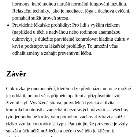
hormony, které mohou narušit normální fungování inzulínu.
Relaxační techniky, jako je meditace, jóga a dechová cvičení,
pomáhají snížit úroveň stresu.
Pravidelné lékařské prohlídky: Pro lidi s vyšším rizikem
(například u těch s nadváhou nebo rodinnou anamnézou
cukrovky) je důležité pravidelně kontrolovat hladinu cukru v
krvi a podstupovat lékařské prohlídky. To umožní včas
odhalit změny a zahájit preventivní léčbu.
Závěr
Cukrovka je onemocnění, kterému lze předcházet nebo je možné
jej oddálit, pokud včas přijmete opatření a přizpůsobíte svůj
životní styl. Vyvážená strava, pravidelná fyzická aktivita,
kontrola hmotnosti a zanechání nezdravých návyků — všechny
tyto jednoduché kroky vám pomohou zachovat zdraví a snížit
riziko vzniku cukrovky 2. typu. Pamatujte, že prevence je vždy
snazší a účinnější než léčba a péče o své tělo je klíčem k