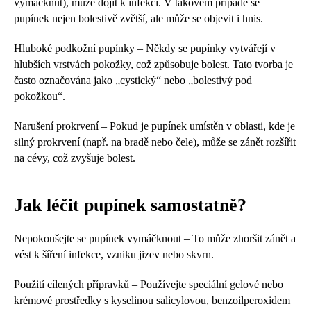
vymáčknut), může dojít k infekci. V takovém případě se
pupínek nejen bolestivě zvětší, ale může se objevit i hnis.
Hluboké podkožní pupínky – Někdy se pupínky vytvářejí v
hlubších vrstvách pokožky, což způsobuje bolest. Tato tvorba je
často označována jako „cystický“ nebo „bolestivý pod
pokožkou“.
Narušení prokrvení – Pokud je pupínek umístěn v oblasti, kde je
silný prokrvení (např. na bradě nebo čele), může se zánět rozšířit
na cévy, což zvyšuje bolest.
Jak léčit pupínek samostatně?
Nepokoušejte se pupínek vymáčknout – To může zhoršit zánět a
vést k šíření infekce, vzniku jizev nebo skvrn.
Použití cílených přípravků – Používejte speciální gelové nebo
krémové prostředky s kyselinou salicylovou, benzoilperoxidem