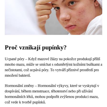
Proč vznikají pupínky?
Ucpané póry – Když mazové žlázy na pokožce produkují příliš
mnoho mazu, může se smíchat s odumřelými kožními buňkami a
nečistotami, což ucpává póry. To vytváří příznivé prostředí pro
množení bakterií.
Hormonální změny – Hormonální výkyvy, které se vyskytují v
dospívání, během menstruace, těhotenství nebo při užívání
hormonálních léků, mohou podpořit zvýšenou produkci mazu,
což vede k tvorbě pupínků.