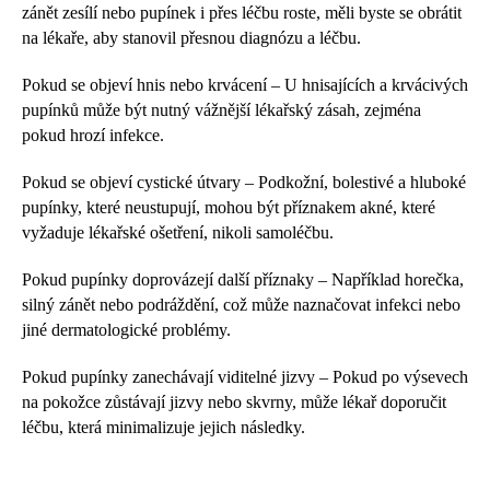
zánět zesílí nebo pupínek i přes léčbu roste, měli byste se obrátit
na lékaře, aby stanovil přesnou diagnózu a léčbu.
Pokud se objeví hnis nebo krvácení – U hnisajících a krvácivých
pupínků může být nutný vážnější lékařský zásah, zejména
pokud hrozí infekce.
Pokud se objeví cystické útvary – Podkožní, bolestivé a hluboké
pupínky, které neustupují, mohou být příznakem akné, které
vyžaduje lékařské ošetření, nikoli samoléčbu.
Pokud pupínky doprovázejí další příznaky – Například horečka,
silný zánět nebo podráždění, což může naznačovat infekci nebo
jiné dermatologické problémy.
Pokud pupínky zanechávají viditelné jizvy – Pokud po výsevech
na pokožce zůstávají jizvy nebo skvrny, může lékař doporučit
léčbu, která minimalizuje jejich následky.