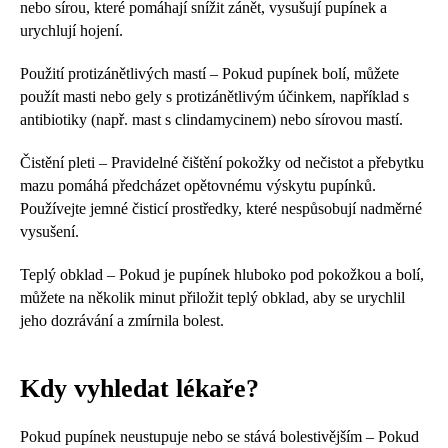
nebo sírou, které pomáhají snížit zánět, vysušují pupínek a
urychlují hojení.
Použití protizánětlivých mastí – Pokud pupínek bolí, můžete
použít masti nebo gely s protizánětlivým účinkem, například s
antibiotiky (např. mast s clindamycinem) nebo sírovou mastí.
Čistění pleti – Pravidelné čištění pokožky od nečistot a přebytku
mazu pomáhá předcházet opětovnému výskytu pupínků.
Používejte jemné čisticí prostředky, které nespůsobují nadměrné
vysušení.
Teplý obklad – Pokud je pupínek hluboko pod pokožkou a bolí,
můžete na několik minut přiložit teplý obklad, aby se urychlil
jeho dozrávání a zmírnila bolest.
Kdy vyhledat lékaře?
Pokud pupínek neustupuje nebo se stává bolestivějším – Pokud