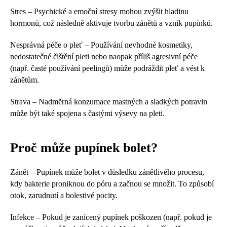
Stres – Psychické a emoční stresy mohou zvýšit hladinu
hormonů, což následně aktivuje tvorbu zánětů a vznik pupínků.
Nesprávná péče o pleť – Používání nevhodné kosmetiky,
nedostatečné čištění pleti nebo naopak příliš agresivní péče
(např. časté používání peelingů) může podráždit pleť a vést k
zánětům.
Strava – Nadměrná konzumace mastných a sladkých potravin
může být také spojena s častými výsevy na pleti.
Proč může pupínek bolet?
Zánět – Pupínek může bolet v důsledku zánětlivého procesu,
kdy bakterie proniknou do póru a začnou se množit. To způsobí
otok, zarudnutí a bolestivé pocity.
Infekce – Pokud je zanícený pupínek poškozen (např. pokud je