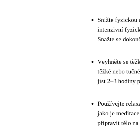
Snižte fyzickou 
intenzivní fyzic
Snažte se dokonč
Vеyhněte se těž
těžké nebo tučné
jíst 2–3 hodiny 
Používejte relax
jako je meditace
připravit tělo n