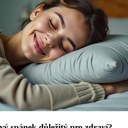
avý spánek důležitý pro zdraví?