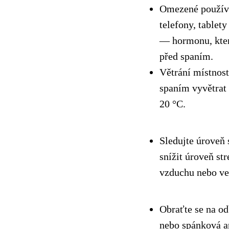
Omezené používán
telefony, tablet
— hormonu, kter
před spaním.
Větrání místnost
spaním vyvětrat 
20 °C.
Sledujte úroveň 
snížit úroveň st
vzduchu nebo ve
Obraťte se na o
nebo spánková a