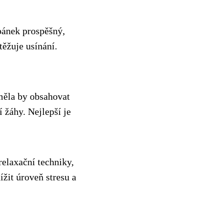
pánek prospěšný,
těžuje usínání.
měla by obsahovat
 žáhy. Nejlepší je
relaxační techniky,
žit úroveň stresu a