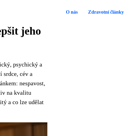
O nás
Zdravotní články
pšit jeho
ický, psychický a
í srdce, cév a
pánkem: nespavost,
iv na kvalitu
tý a co lze udělat