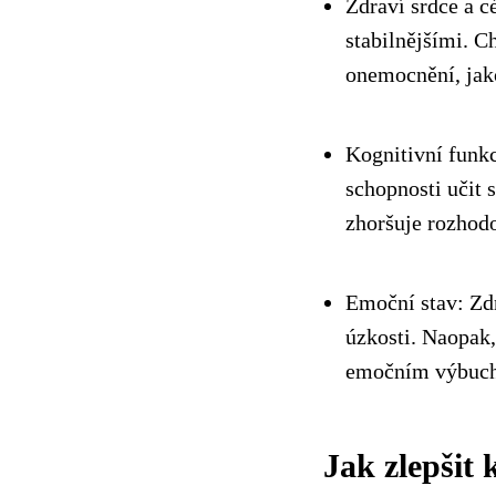
Zdraví srdce a c
stabilnějšími. C
onemocnění, jako
Kognitivní funkc
schopnosti učit 
zhoršuje rozhod
Emoční stav: Zd
úzkosti. Naopak,
emočním výbuc
Jak zlepšit