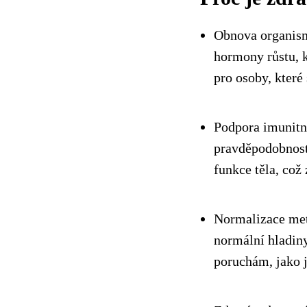
Obnova organism
hormony růstu, k
pro osoby, které
Podpora imunitní
pravděpodobnost
funkce těla, což
Normalizace met
normální hladin
poruchám, jako 