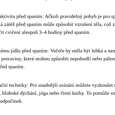
aktivitu před spaním: Ačkoli pravidelný pohyb je pro s
ká zátěž před spaním může způsobit vzrušení těla, což z
it cvičení alespoň 3–4 hodiny před spaním.
kému jídlu před spaním: Večeře by měla být lehká a ne
 potraviny, které mohou způsobit nepohodlí nebo pálení
před spaním.
ační techniky: Pro snadnější usínání můžete vyzkoušet 
, hluboké dýchání, jóga nebo čtení knihy. To pomůže sní
a odpočinek.