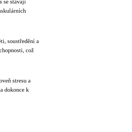
 se stávají
askulárních
ti, soustředění a
chopnosti, což
oveň stresu a
 a dokonce k