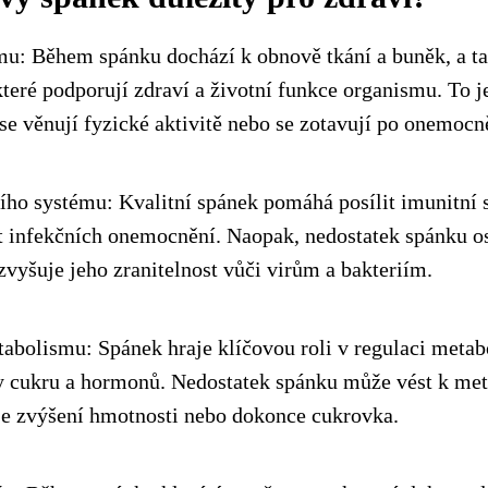
u: Během spánku dochází k obnově tkání a buněk, a ta
teré podporují zdraví a životní funkce organismu. To je
 se věnují fyzické aktivitě nebo se zotavují po onemocn
ho systému: Kvalitní spánek pomáhá posílit imunitní 
 infekčních onemocnění. Naopak, nedostatek spánku o
 zvyšuje jeho zranitelnost vůči virům a bakteriím.
abolismu: Spánek hraje klíčovou roli v regulaci metab
y cukru a hormonů. Nedostatek spánku může vést k me
je zvýšení hmotnosti nebo dokonce cukrovka.