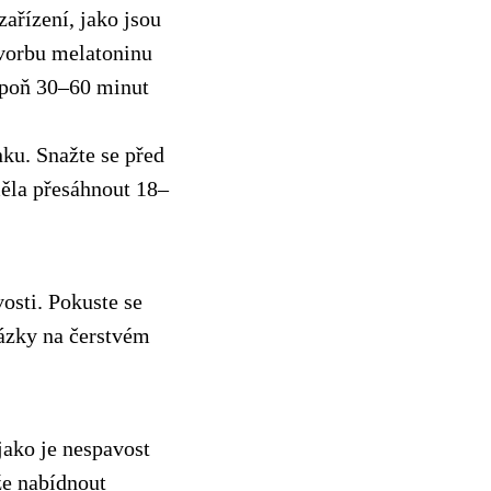
ařízení, jako jsou
 tvorbu melatoninu
spoň 30–60 minut
nku. Snažte se před
měla přesáhnout 18–
osti. Pokuste se
házky na čerstvém
ako je nespavost
že nabídnout