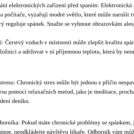
í elektronických zařízení před spaním: Elektronická z
y a počítače, vyzařují modré světlo, které může narušit
ý reguluje spánek. Snažte se vyhnout obrazovkám ale
i: Čerstvý vzduch v místnosti může zlepšit kvalitu spá
ložnici a udržovat v ní příjemnou teplotu, která by ne
stresu: Chronický stres může být jednou z příčin nespav
resu pomocí relaxačních metod, jako je meditace, proc
dení deníku.
dborníka: Pokud máte chronické problémy se spánkem, j
pnoe, neodkládejte návštěvu lékaře. Odborník vám mů