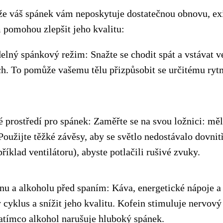
že váš spánek vám neposkytuje dostatečnou obnovu, exi
m pomohou zlepšit jeho kvalitu:
elný spánkový režim: Snažte se chodit spát a vstávat v
ch. To pomůže vašemu tělu přizpůsobit se určitému rytm
 prostředí pro spánek: Zaměřte se na svou ložnici: měl
Použijte těžké závěsy, aby se světlo nedostávalo dovnitř
říklad ventilátoru), abyste potlačili rušivé zvuky.
inu a alkoholu před spaním: Káva, energetické nápoje 
 cyklus a snížit jeho kvalitu. Kofein stimuluje nervov
zatímco alkohol narušuje hluboký spánek.