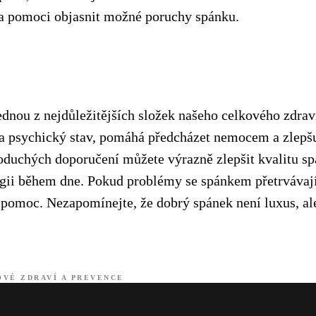
a pomoci objasnit možné poruchy spánku.
ednou z nejdůležitějších složek našeho celkového zdrav
a psychický stav, pomáhá předcházet nemocem a zlepšuj
uchých doporučení můžete výrazně zlepšit kvalitu sp
rgii během dne. Pokud problémy se spánkem přetrvávají,
pomoc. Nezapomínejte, že dobrý spánek není luxus, al
VÉ ZDRAVÍ A PREVENCE