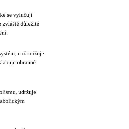
ké se vylučují
 zvláště důležité
ění.
systém, což snižuje
slabuje obranné
olismu, udržuje
tabolickým