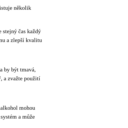
stuje několik
e stejný čas každý
u a zlepší kvalitu
a by být tmavá,
, a zvažte použití
a alkohol mohou
ý systém a může