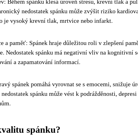
év: Během spánku klesá úroveň stresu, krevní tlak a puls
hronický nedostatek spánku může zvýšit riziko kardiov
 je vysoký krevní tlak, mrtvice nebo infarkt.
e a paměť: Spánek hraje důležitou roli v zlepšení pamě
se. Nedostatek spánku má negativní vliv na kognitivní s
ování a zapamatování informací.
ravý spánek pomáhá vyrovnat se s emocemi, snižuje úr
 nedostatek spánku může vést k podrážděnosti, depresi
hům.
 kvalitu spánku?