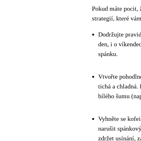
Pokud máte pocit, 
strategií, které vá
Dodržujte pravid
den, i o víkende
spánku.
Vtvořte pohodlné
tichá a chladná. 
bílého šumu (nap
Vyhněte se kofe
narušit spánkový
zdržet usínání, 