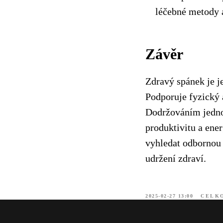
léčebné metody 
Závěr
Zdravý spánek je j
Podporuje fyzický 
Dodržováním jednod
produktivitu a ene
vyhledat odbornou 
udržení zdraví.
2025-02-27 13:00
CELKO