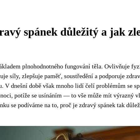
ravý spánek důležitý a jak zle
ákladem plnohodnotného fungování těla. Ovlivňuje fyz
je síly, zlepšuje paměť, soustředění a podporuje zdrav
. V dnešní době však mnoho lidí čelí problémům se s
 noci, potíže se usínáním — to vše může mít výrazný vl
nku se podíváme na to, proč je zdravý spánek tak důleži