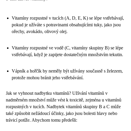
Vitamíny rozpustné v tucích (A, D, E, K) se lépe vstřebávají,
pokud je užíváte s potravinami obsahujícími tuky, jako jsou
ořechy, avokádo, olivový olej.
Vitamíny rozpustné ve vodě (C, vitamíny skupiny B) se lépe
vstřebávají, když je zapijete dostatečným množstvím tekutin.
Vápník a hořčík by neměly být užívány současně s železem,
protože mohou bránit jeho vstřebávání.
Jak se vyhnout nadbytku vitamínů? Užívání vitamínů v
nadměrném množství může vést k toxicitě, zejména u vitamínů
rozpustných v tucích. Nadbytek vitamínů skupiny B a C může
také způsobit nežádoucí účinky, jako jsou bolesti hlavy nebo
trávicí potíže. Abychom tomu předešli: