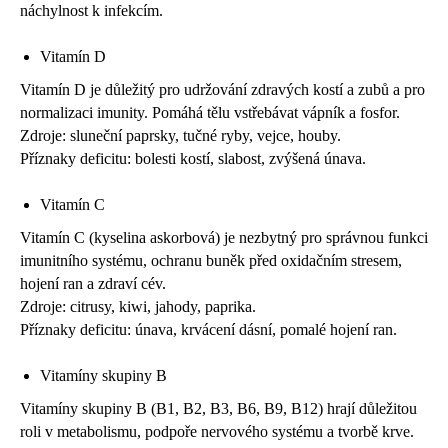
náchylnost k infekcím.
Vitamín D
Vitamín D je důležitý pro udržování zdravých kostí a zubů a pro
normalizaci imunity. Pomáhá tělu vstřebávat vápník a fosfor.
Zdroje: sluneční paprsky, tučné ryby, vejce, houby.
Příznaky deficitu: bolesti kostí, slabost, zvýšená únava.
Vitamín C
Vitamín C (kyselina askorbová) je nezbytný pro správnou funkci
imunitního systému, ochranu buněk před oxidačním stresem,
hojení ran a zdraví cév.
Zdroje: citrusy, kiwi, jahody, paprika.
Příznaky deficitu: únava, krvácení dásní, pomalé hojení ran.
Vitamíny skupiny B
Vitamíny skupiny B (B1, B2, B3, B6, B9, B12) hrají důležitou
roli v metabolismu, podpoře nervového systému a tvorbě krve.