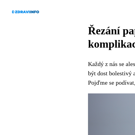
Řezání pap
komplika
Každý z nás se ale
být dost bolestivý
Pojďme se podívat, 