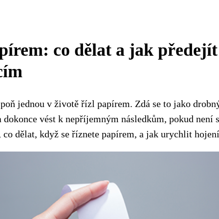
írem: co dělat a jak předejít
cím
spoň jednou v životě řízl papírem. Zdá se to jako drobn
 a dokonce vést k nepříjemným následkům, pokud není s
co dělat, když se říznete papírem, a jak urychlit hojení