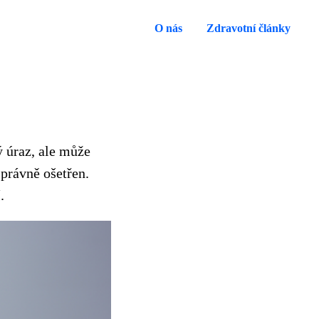
O nás
Zdravotní články
ý úraz, ale může
právně ošetřen.
.