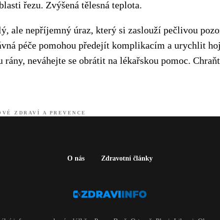
lasti řezu. Zvýšená tělesná teplota.
ý, ale nepříjemný úraz, který si zaslouží pečlivou poz
rávná péče pomohou předejít komplikacím a urychlit ho
 rány, neváhejte se obrátit na lékařskou pomoc. Chraňt
VÉ ZDRAVÍ A PREVENCE
O nás
Zdravotní články