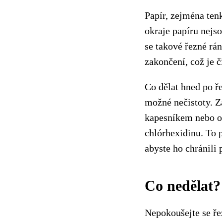
Papír, zejména ten
okraje papíru nejs
se takové řezné rá
zakončení, což je č
Co dělat hned po ř
možné nečistoty. Z
kapesníkem nebo ob
chlórhexidinu. To p
abyste ho chránili
Co nedělat?
Nepokoušejte se ře