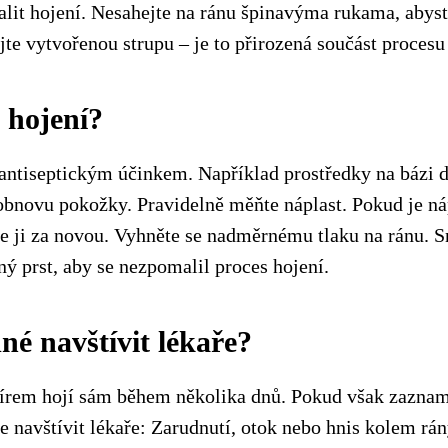
lit hojení. Nesahejte na ránu špinavýma rukama, abyst
te vytvořenou strupu – je to přirozená součást procesu
 hojení?
 antiseptickým účinkem. Například prostředky na bázi 
bnovu pokožky. Pravidelně měňte náplast. Pokud je n
e ji za novou. Vyhněte se nadměrnému tlaku na ránu. S
ný prst, aby se nezpomalil proces hojení.
né navštívit lékaře?
írem hojí sám během několika dnů. Pokud však zaznam
e navštívit lékaře: Zarudnutí, otok nebo hnis kolem rán