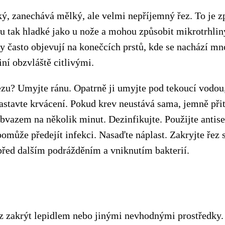
ký, zanechává mělký, ale velmi nepříjemný řez. To je z
ou tak hladké jako u nože a mohou způsobit mikrotrhlin
ny často objevují na konečcích prstů, kde se nachází m
iní obzvláště citlivými.
ezu? Umyjte ránu. Opatrně ji umyjte pod tekoucí vodou,
astavte krvácení. Pokud krev neustává sama, jemně přit
vazem na několik minut. Dezinfikujte. Použijte antis
omůže předejít infekci. Nasaďte náplast. Zakryjte řez st
 před dalším podrážděním a vniknutím bakterií.
z zakrýt lepidlem nebo jinými nevhodnými prostředky.