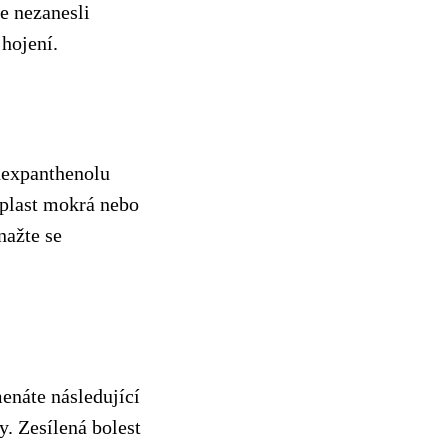
e nezanesli
 hojení.
dexpanthenolu
áplast mokrá nebo
nažte se
enáte následující
y. Zesílená bolest