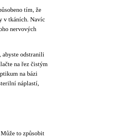
působeno tím, že
y v tkáních. Navíc
noho nervových
 abyste odstranili
lačte na řez čistým
eptikum na bázi
erilní náplastí,
 Může to způsobit