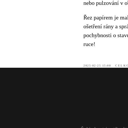
nebo pulzování v ob
Řez papírem je mal
ošetření rány a sp
pochybnosti o stavu
ruce!
2025-02-25 15:00
CELKO