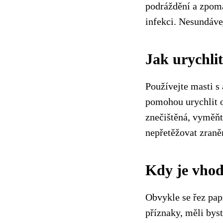
podráždění a zpoma
infekci. Nesundávej
Jak urychlit
Používejte masti s
pomohou urychlit o
znečištěná, vyměňt
nepřetěžovat zraně
Kdy je vhod
Obvykle se řez pap
příznaky, měli byst