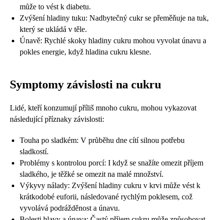
může to vést k diabetu.
Zvýšení hladiny tuku: Nadbytečný cukr se přeměňuje na tuk,
který se ukládá v těle.
Únavě: Rychlé skoky hladiny cukru mohou vyvolat únavu a
pokles energie, když hladina cukru klesne.
Symptomy závislosti na cukru
Lidé, kteří konzumují příliš mnoho cukru, mohou vykazovat
následující příznaky závislosti:
Touha po sladkém: V průběhu dne cítí silnou potřebu
sladkostí.
Problémy s kontrolou porcí: I když se snažíte omezit příjem
sladkého, je těžké se omezit na malé množství.
Výkyvy nálady: Zvýšení hladiny cukru v krvi může vést k
krátkodobé euforii, následované rychlým poklesem, což
vyvolává podrážděnost a únavu.
Bolesti hlavy a únava: Častý příjem cukru může způsobovat