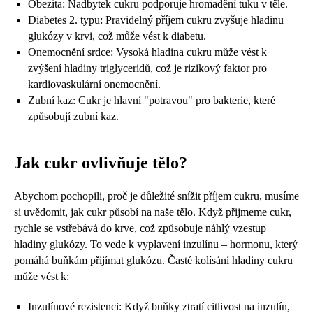
Obezita: Nadbytek cukru podporuje hromadění tuku v těle.
Diabetes 2. typu: Pravidelný příjem cukru zvyšuje hladinu
glukózy v krvi, což může vést k diabetu.
Onemocnění srdce: Vysoká hladina cukru může vést k
zvýšení hladiny triglyceridů, což je rizikový faktor pro
kardiovaskulární onemocnění.
Zubní kaz: Cukr je hlavní "potravou" pro bakterie, které
způsobují zubní kaz.
Jak cukr ovlivňuje tělo?
Abychom pochopili, proč je důležité snížit příjem cukru, musíme
si uvědomit, jak cukr působí na naše tělo. Když přijmeme cukr,
rychle se vstřebává do krve, což způsobuje náhlý vzestup
hladiny glukózy. To vede k vyplavení inzulínu – hormonu, který
pomáhá buňkám přijímat glukózu. Časté kolísání hladiny cukru
může vést k:
Inzulínové rezistenci: Když buňky ztratí citlivost na inzulín,