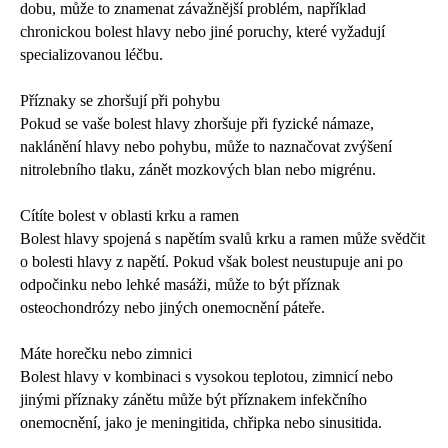
dobu, může to znamenat závažnější problém, například
chronickou bolest hlavy nebo jiné poruchy, které vyžadují
specializovanou léčbu.
Příznaky se zhoršují při pohybu
Pokud se vaše bolest hlavy zhoršuje při fyzické námaze,
naklánění hlavy nebo pohybu, může to naznačovat zvýšení
nitrolebního tlaku, zánět mozkových blan nebo migrénu.
Cítíte bolest v oblasti krku a ramen
Bolest hlavy spojená s napětím svalů krku a ramen může svědčit
o bolesti hlavy z napětí. Pokud však bolest neustupuje ani po
odpočinku nebo lehké masáži, může to být příznak
osteochondrózy nebo jiných onemocnění páteře.
Máte horečku nebo zimnici
Bolest hlavy v kombinaci s vysokou teplotou, zimnicí nebo
jinými příznaky zánětu může být příznakem infekčního
onemocnění, jako je meningitida, chřipka nebo sinusitida.