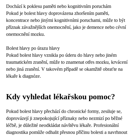
Dochází k poklesu paměti nebo kognitivním poruchám
Pokud je bolest hlavy doprovázena zhoršením paměti,
koncentrace nebo jinými kognitivními poruchami, může to být
příznak závažnějších onemocnění, jako je demence nebo cévní
onemocnění mozku.
Bolest hlavy po úrazu hlavy
Pokud bolest hlavy vznikla po úderu do hlavy nebo jiném
traumatickém zranění, může to znamenat otřes mozku, krvácení
nebo jiná zranění. V takovém případě se okamžitě obraťte na
lékaře k diagnóze.
Kdy vyhledat lékařskou pomoc?
Pokud bolest hlavy přechází do chronické formy, zesiluje se,
doprovázejí ji znepokojující příznaky nebo nezmizí po běžné
léčbě, je důležité neodkládat návštěvu lékaře. Profesionální
diagnostika pomůže odhalit přesnou příčinu bolesti a navrhnout