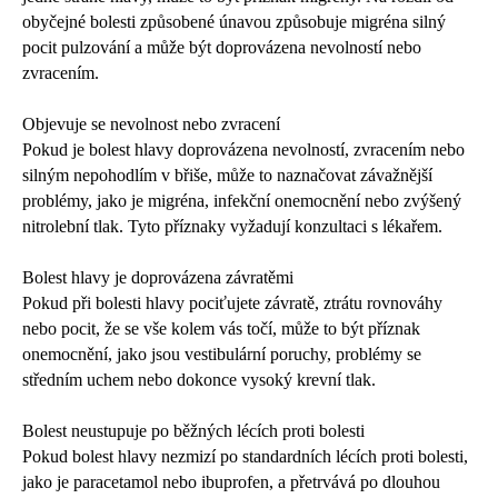
obyčejné bolesti způsobené únavou způsobuje migréna silný
pocit pulzování a může být doprovázena nevolností nebo
zvracením.
Objevuje se nevolnost nebo zvracení
Pokud je bolest hlavy doprovázena nevolností, zvracením nebo
silným nepohodlím v břiše, může to naznačovat závažnější
problémy, jako je migréna, infekční onemocnění nebo zvýšený
nitrolební tlak. Tyto příznaky vyžadují konzultaci s lékařem.
Bolest hlavy je doprovázena závratěmi
Pokud při bolesti hlavy pociťujete závratě, ztrátu rovnováhy
nebo pocit, že se vše kolem vás točí, může to být příznak
onemocnění, jako jsou vestibulární poruchy, problémy se
středním uchem nebo dokonce vysoký krevní tlak.
Bolest neustupuje po běžných lécích proti bolesti
Pokud bolest hlavy nezmizí po standardních lécích proti bolesti,
jako je paracetamol nebo ibuprofen, a přetrvává po dlouhou