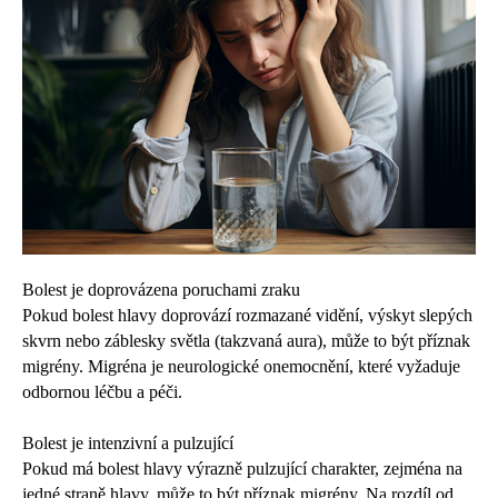
Bolest je doprovázena poruchami zraku
Pokud bolest hlavy doprovází rozmazané vidění, výskyt slepých
skvrn nebo záblesky světla (takzvaná aura), může to být příznak
migrény. Migréna je neurologické onemocnění, které vyžaduje
odbornou léčbu a péči.
Bolest je intenzivní a pulzující
Pokud má bolest hlavy výrazně pulzující charakter, zejména na
jedné straně hlavy, může to být příznak migrény. Na rozdíl od