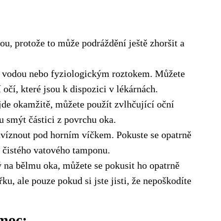
.
kou, protože to může podráždění ještě zhoršit a
u vodou nebo fyziologickým roztokem. Můžete
očí, které jsou k dispozici v lékárnách.
jde okamžitě, můžete použít zvlhčující oční
 smýt částici z povrchu oka.
uvíznout pod horním víčkem. Pokuste se opatrně
í čistého vatového tamponu.
ný na bělmu oka, můžete se pokusit ho opatrně
ku, ale pouze pokud si jste jisti, že nepoškodíte
moc: