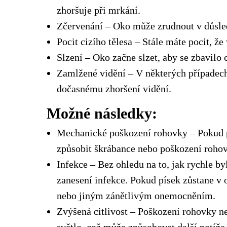
zhoršuje při mrkání.
Zčervenání – Oko může zrudnout v důsle
Pocit cizího tělesa – Stále máte pocit, že
Slzení – Oko začne slzet, aby se zbavilo c
Zamlžené vidění – V některých případech
dočasnému zhoršení vidění.
Možné následky:
Mechanické poškození rohovky – Pokud p
způsobit škrábance nebo poškození rohov
Infekce – Bez ohledu na to, jak rychle by
zanesení infekce. Pokud písek zůstane v 
nebo jiným zánětlivým onemocněním.
Zvýšená citlivost – Poškození rohovky n