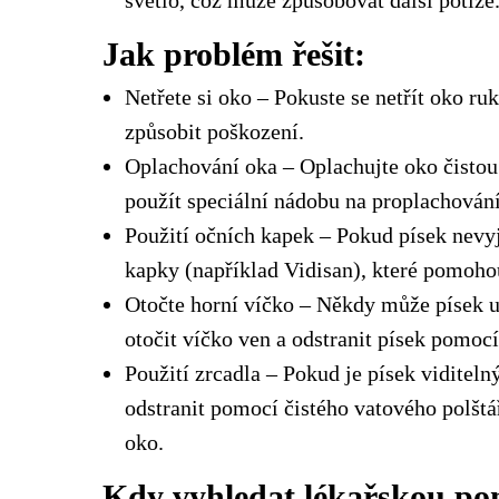
světlo, což může způsobovat další potíže
Jak problém řešit:
Netřete si oko – Pokuste se netřít oko ru
způsobit poškození.
Oplachování oka – Oplachujte oko čisto
použít speciální nádobu na proplachování 
Použití očních kapek – Pokud písek nevy
kapky (například Vidisan), které pomohou
Otočte horní víčko – Někdy může písek 
otočit víčko ven a odstranit písek pomoc
Použití zrcadla – Pokud je písek viditel
odstranit pomocí čistého vatového polštář
oko.
Kdy vyhledat lékařskou po