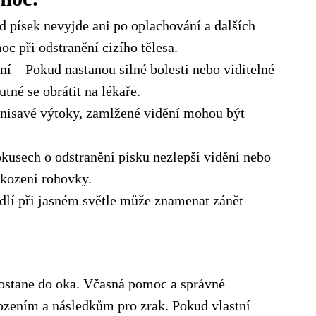
d písek nevyjde ani po oplachování a dalších
 při odstranění cizího tělesa.
ní – Pokud nastanou silné bolesti nebo viditelné
tné se obrátit na lékaře.
hnisavé výtoky, zamlžené vidění mohou být
okusech o odstranění písku nezlepší vidění nebo
škození rohovky.
odlí při jasném světle může znamenat zánět
dostane do oka. Včasná pomoc a správné
ozením a následkům pro zrak. Pokud vlastní