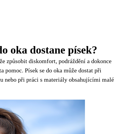
do oka dostane písek?
ůže způsobit diskomfort, podráždění a dokonce
a pomoc. Písek se do oka může dostat při
tru nebo při práci s materiály obsahujícími malé