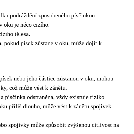
dku podráždění způsobeného písčinkou.
 v oku je něco cizího.
izího tělesa.
, pokud písek zůstane v oku, může dojít k
ísek nebo jeho částice zůstanou v oku, mohou
ky, což může vést k zánětu.
la písčinka odstraněna, vždy existuje riziko
oku příliš dlouho, může vést k zánětu spojivek
ebo spojivky může způsobit zvýšenou citlivost na