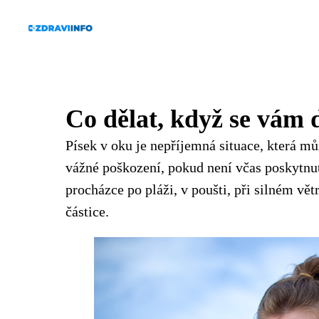
Co dělat, když se vám 
Písek v oku je nepříjemná situace, která m
vážné poškození, pokud není včas poskytnut
procházce po pláži, v poušti, při silném vě
částice.