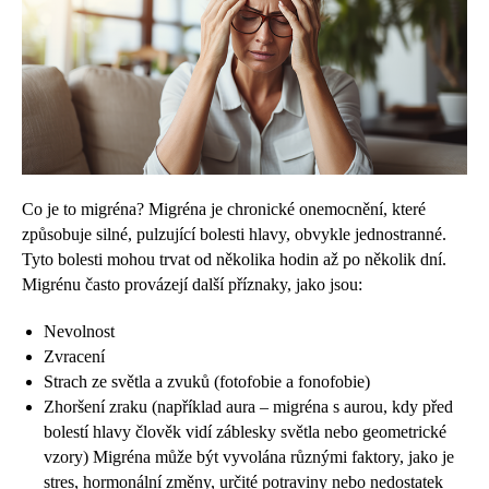
Co je to migréna? Migréna je chronické onemocnění, které
způsobuje silné, pulzující bolesti hlavy, obvykle jednostranné.
Tyto bolesti mohou trvat od několika hodin až po několik dní.
Migrénu často provázejí další příznaky, jako jsou:
Nevolnost
Zvracení
Strach ze světla a zvuků (fotofobie a fonofobie)
Zhoršení zraku (například aura – migréna s aurou, kdy před
bolestí hlavy člověk vidí záblesky světla nebo geometrické
vzory) Migréna může být vyvolána různými faktory, jako je
stres, hormonální změny, určité potraviny nebo nedostatek