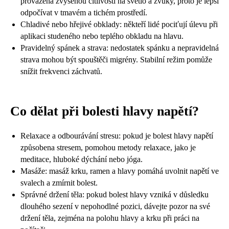
provázena zvýšenou citlivostí na světlo a zvuky, proto je lepší
odpočívat v tmavém a tichém prostředí.
Chladivé nebo hřejivé obklady: někteří lidé pociťují úlevu při
aplikaci studeného nebo teplého obkladu na hlavu.
Pravidelný spánek a strava: nedostatek spánku a nepravidelná
strava mohou být spouštěči migrény. Stabilní režim pomůže
snížit frekvenci záchvatů.
Co dělat při bolesti hlavy napětí?
Relaxace a odbourávání stresu: pokud je bolest hlavy napětí
způsobena stresem, pomohou metody relaxace, jako je
meditace, hluboké dýchání nebo jóga.
Masáže: masáž krku, ramen a hlavy pomáhá uvolnit napětí ve
svalech a zmírnit bolest.
Správné držení těla: pokud bolest hlavy vzniká v důsledku
dlouhého sezení v nepohodlné pozici, dávejte pozor na své
držení těla, zejména na polohu hlavy a krku při práci na