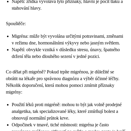
Napětí: zřídka vyvolává tyto příznaky, hlavní je pocit tlaku a
stahování hlavy.
Spouštěče:
Migréna: může být vyvolána určitými potravinami, změnami
v režimu dne, hormonálními výkyvy nebo jasným světlem.
Napětí: obvykle vzniká v důsledku stresu, únavy, špatného
držení těla nebo dlouhého sezení v jedné pozici.
Co dělat při migréně? Pokud trpíte migrénou, je důležité se
obrátit na lékaře pro správnou diagnózu a výběr účinné léčby.
Několik doporučení, která mohou pomoci zmírnit příznaky
migrény:
Použití léků proti migréně: mohou to být jak volně prodejné
analgetika, tak specializované léky, které zmírňují bolest a
obnovují normální průtok krve.
Odpočinek v tmavé, tiché místnosti: migréna je často