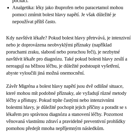
počítači.
Analgetika: léky jako ibuprofen nebo paracetamol mohou
pomoci zmírnit bolest hlavy napětí. Je však důležité je
nepoužívat příliš často.
Kdy navštívit lékaře? Pokud bolest hlavy přetrvává, je intenzivní
nebo je doprovázena neobvyklými příznaky (například
poruchami zraku, slabostí nebo poruchou řeči), je nezbytné
navštívit lékaře pro diagnózu. Také pokud bolesti hlavy zesílí a
nereagují na běžnou léčbu, je důležité podstoupit vyšetření,
abyste vyloučili jiná možná onemocnění.
Závěr Migréna a bolest hlavy napětí jsou dvě odlišné situace,
které mohou mít podobné příznaky, ale vyžadují různé metody
léčby a přístupy. Pokud trpíte častými nebo intenzivními
bolestmi hlavy, je důležité pochopit jejich příčiny a poradit se s
lékařem pro správnou diagnózu a stanovení léčby. Pozornost
věnovaná vlastnímu zdraví a pravidelné preventivní prohlídky
pomohou předejít mnoha nepříjemným následkům.