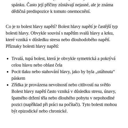
spánku. Často její příčiny zůstávají nejasné, ale je známa
dědičná predispozice k tomuto onemocnění.
Co je to bolest hlavy napětí? Bolest hlavy napětí je častější typ
bolesti hlavy. Obvykle souvisí s napětím svalů hlavy a krku,
které vzniká v důsledku stresu nebo dlouhodobého napětí.
Příznaky bolesti hlavy napětí:
Trvalá, tupá bolest, která je obvykle symetrická a pokrývá
celou hlavu nebo oblast čela
Pocit tlaku nebo stahování hlavy, jako by byla „utáhnuta“
páskem
Zřídka je provázena nevolností nebo citlivostí na světlo
Bolest hlavy napětí často vzniká v důsledku stresu, únavy,
špatného držení těla nebo dlouhého pobytu v nepohodlné
pozici (například při práci na počítači). Tyto bolesti mohou
být epizodické nebo chronické.