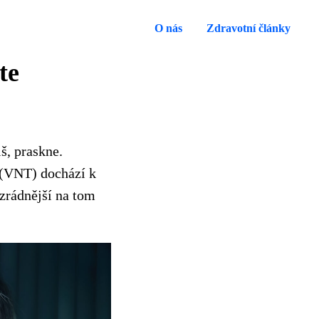
O nás
Zdravotní články
te
š, praskne.
 (VNT) dochází k
zrádnější na tom