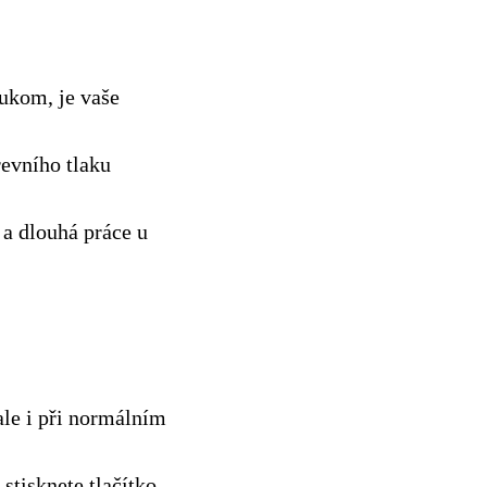
aukom, je vaše
revního tlaku
a dlouhá práce u
le i při normálním
stisknete tlačítko,