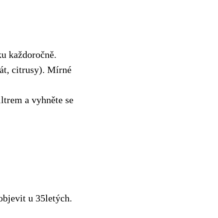
iku každoročně.
át, citrusy). Mírné
ltrem a vyhněte se
bjevit u 35letých.