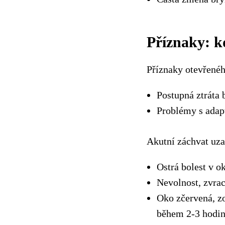
Příznaky: k
Příznaky otevřené
Postupná ztráta 
Problémy s adap
Akutní záchvat uz
Ostrá bolest v ok
Nevolnost, zvrac
Oko zčervená, zo
během 2-3 hodin