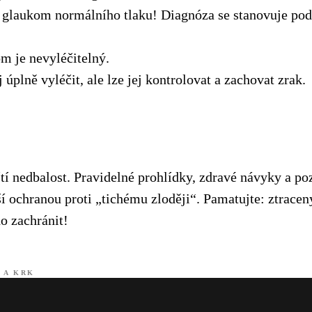
e glaukom normálního tlaku! Diagnóza se stanovuje pod
m je nevyléčitelný.
 úplně vyléčit, ale lze jej kontrolovat a zachovat zrak.
 nedbalost. Pravidelné prohlídky, zdravé návyky a po
í ochranou proti „tichému zloději“. Pamatujte: ztracen
ho zachránit!
 A KRK