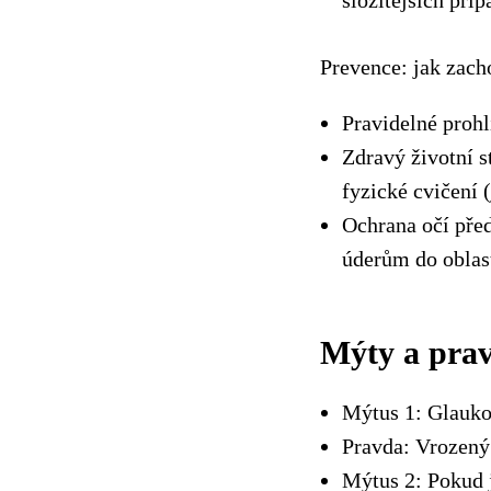
složitějších příp
Prevence: jak zach
Pravidelné prohl
Zdravý životní s
fyzické cvičení (
Ochrana očí před
úderům do oblast
Mýty a pra
Mýtus 1: Glaukom
Pravda: Vrozený 
Mýtus 2: Pokud 