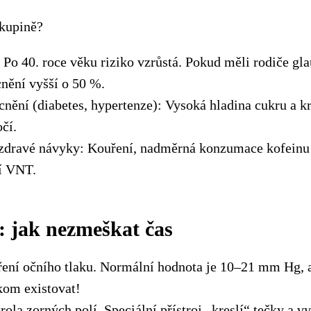
skupině?
 Po 40. roce věku riziko vzrůstá. Pokud měli rodiče gl
nění vyšší o 50 %.
ění (diabetes, hypertenze): Vysoká hladina cukru a k
čí.
nezdravé návyky: Kouření, nadměrná konzumace kofeinu 
í VNT.
: jak nezmeškat čas
ení očního tlaku. Normální hodnota je 10–21 mm Hg, a
kom existovat!
ola zorných polí. Speciální přístroj „kreslí“ tečky a vy 