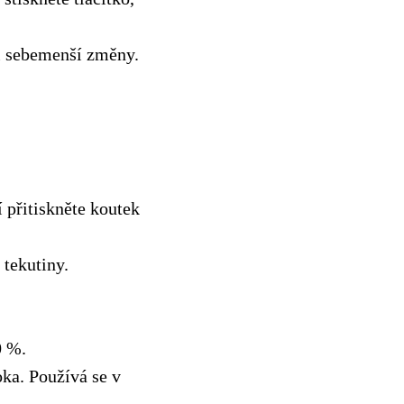
i sebemenší změny.
 přitiskněte koutek
 tekutiny.
0 %.
oka. Používá se v