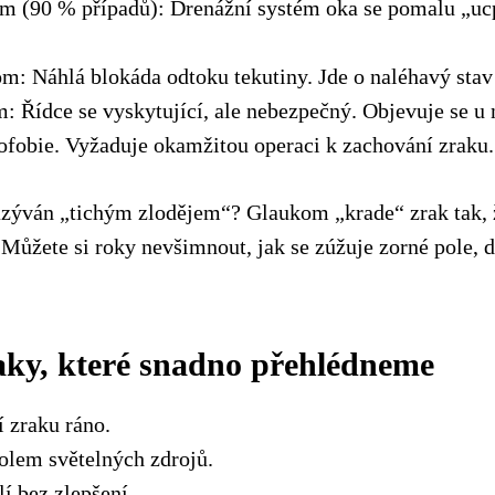
m (90 % případů): Drenážní systém oka se pomalu „ucp
m: Náhlá blokáda odtoku tekutiny. Jde o naléhavý stav
: Řídce se vyskytující, ale nebezpečný. Objevuje se u
tofobie. Vyžaduje okamžitou operaci k zachování zraku.
zýván „tichým zlodějem“? Glaukom „krade“ zrak tak, ž
. Můžete si roky nevšimnout, jak se zúžuje zorné pole, 
aky, které snadno přehlédneme
 zraku ráno.
olem světelných zdrojů.
í bez zlepšení.