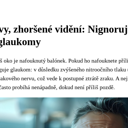
vy, zhoršené vidění: Nignoruj
 glaukomy
áš oko je nafouknutý balónek. Pokud ho nafouknete příli
nguje glaukom: v důsledku zvýšeného nitroočního tlaku
akového nervu, což vede k postupné ztrátě zraku. A nej
 často probíhá nenápadně, dokud není příliš pozdě.