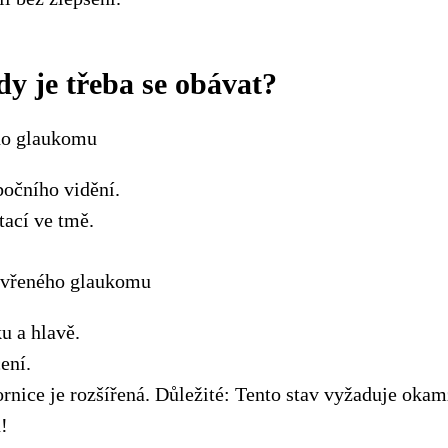
dy je třeba se obávat?
ho glaukomu
bočního vidění.
tací ve tmě.
avřeného glaukomu
u a hlavě.
ení.
rnice je rozšířená. Důležité: Tento stav vyžaduje oka
!