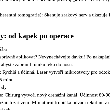
herentní tomografie): Skenuje zrakový nerv a ukazuje 
y: od kapek po operace
éčba
správně aplikovat? Nevynechávejte dávku! Po nakapání
 abyste zabránili úniku léku do nosu.
: Rychlá a účinná. Laser vytvoří mikrootvory pro odtok
5 minut.
ody
e: Chirurg vytvoří nový drenážní kanál. Účinnost 80-9
žních zařízení: Miniaturní trubička odvádí tekutinu z 