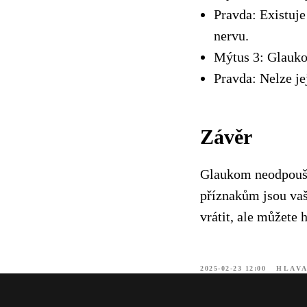
Pravda: Existuj
nervu.
Mýtus 3: Glauko
Pravda: Nelze jej
Závěr
Glaukom neodpouští
příznakům jsou vaš
vrátit, ale můžete 
2025-02-23 12:00
HLAVA