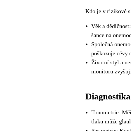
Kdo je v rizikové 
Věk a dědičnost:
šance na onemoc
Společná onemocn
poškozuje cévy o
Životní styl a 
monitoru zvyšuj
Diagnostika
Tonometrie: Měř
tlaku může glau
Perimetrie: Kontr