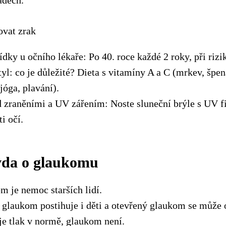
adech.
ovat zrak
ídky u očního lékaře: Po 40. roce každé 2 roky, při riz
tyl: co je důležité? Dieta s vitamíny A a C (mrkev, špen
jóga, plavání).
 zraněními a UV zářením: Noste sluneční brýle s UV fi
i očí.
vda o glaukomu
 je nemoc starších lidí.
glaukom postihuje i děti a otevřený glaukom se může o
je tlak v normě, glaukom není.