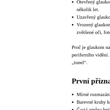
Otevřený glauko
několik let.
Uzavřený glauko
Vrozený glaukom
zvětšené oči, fo
Proč je glaukom na
periferního vidění
„tunel“.
První přízn
Mírné rozmazání
Barevné kruhy k
Častá změna brýl