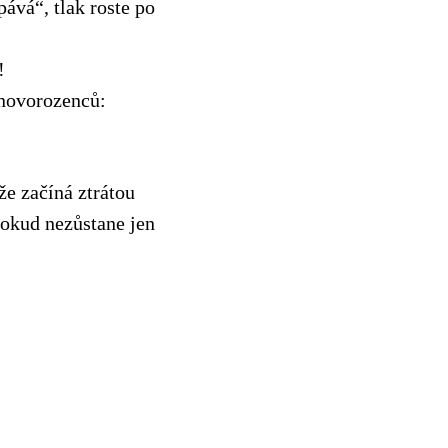
ává“, tlak roste po
!
 novorozenců:
e začíná ztrátou
dokud nezůstane jen