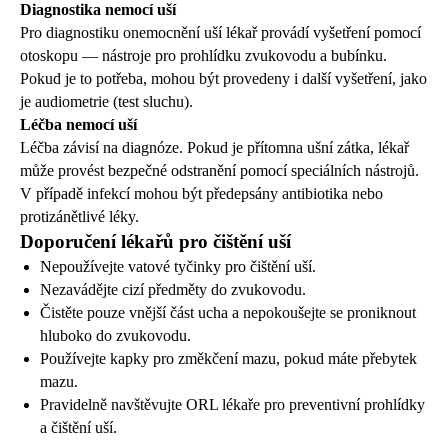
Diagnostika nemocí uší
Pro diagnostiku onemocnění uší lékař provádí vyšetření pomocí
otoskopu — nástroje pro prohlídku zvukovodu a bubínku.
Pokud je to potřeba, mohou být provedeny i další vyšetření, jako
je audiometrie (test sluchu).
Léčba nemocí uší
Léčba závisí na diagnóze. Pokud je přítomna ušní zátka, lékař
může provést bezpečné odstranění pomocí speciálních nástrojů.
V případě infekcí mohou být předepsány antibiotika nebo
protizánětlivé léky.
Doporučení lékařů pro čištění uší
Nepoužívejte vatové tyčinky pro čištění uší.
Nezavádějte cizí předměty do zvukovodu.
Čistěte pouze vnější část ucha a nepokoušejte se proniknout
hluboko do zvukovodu.
Používejte kapky pro změkčení mazu, pokud máte přebytek
mazu.
Pravidelně navštěvujte ORL lékaře pro preventivní prohlídky
a čištění uší.