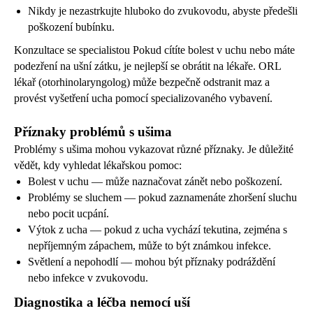
Nikdy je nezastrkujte hluboko do zvukovodu, abyste předešli
poškození bubínku.
Konzultace se specialistou Pokud cítíte bolest v uchu nebo máte
podezření na ušní zátku, je nejlepší se obrátit na lékaře. ORL
lékař (otorhinolaryngolog) může bezpečně odstranit maz a
provést vyšetření ucha pomocí specializovaného vybavení.
Příznaky problémů s ušima
Problémy s ušima mohou vykazovat různé příznaky. Je důležité
vědět, kdy vyhledat lékařskou pomoc:
Bolest v uchu — může naznačovat zánět nebo poškození.
Problémy se sluchem — pokud zaznamenáte zhoršení sluchu
nebo pocit ucpání.
Výtok z ucha — pokud z ucha vychází tekutina, zejména s
nepříjemným zápachem, může to být známkou infekce.
Světlení a nepohodlí — mohou být příznaky podráždění
nebo infekce v zvukovodu.
Diagnostika a léčba nemocí uší