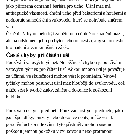
jako přirozená ochranná bariéra pro ucho. Ušní maz má
antiseptické vlastnosti, chrání ucho před bakteriemi a houbami a
podporuje samočištění zvukovodu, který se pohybuje směrem
ven.
Čistění uší by nemělo být zaměřeno na úplné odstranění mazu,
ale na odstranění jeho přebytečného množství, aby se předešlo
hromadění a vzniku ušních zátěk.
Časté chyby při čištění uší
Používání vatových tyčinek Nejběžnější chybou je používání
vatových tyčinek pro čištění uší. Ačkoli mnoho lidí je považuje
za účinné, ve skutečnosti mohou vést k poraněním. Vatové
tyčinky mohou posunout ušní maz hlouběji do zvukovodu, což
může vést k tvorbě zátky, zánětu a dokonce k poškození
bubínku.
Používání ostrých předmětů Používání ostrých předmětů, jako
jsou špendlíky, pinzety nebo dokonce nehty, může vést k
poranění ucha a infekcím. Tyto předměty mohou snadno
poškodit jemnou pokožku v zvukovodu nebo protrhnout