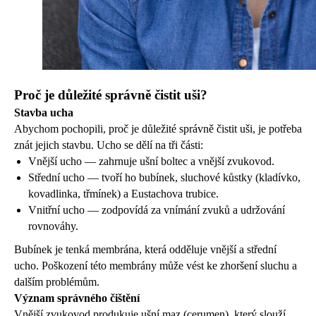
Proč je důležité správně čistit uši?
Stavba ucha
Abychom pochopili, proč je důležité správně čistit uši, je potřeba
znát jejich stavbu. Ucho se dělí na tři části:
Vnější ucho — zahrnuje ušní boltec a vnější zvukovod.
Střední ucho — tvoří ho bubínek, sluchové kůstky (kladívko,
kovadlinka, třmínek) a Eustachova trubice.
Vnitřní ucho — zodpovídá za vnímání zvuků a udržování
rovnováhy.
Bubínek je tenká membrána, která odděluje vnější a střední
ucho. Poškození této membrány může vést ke zhoršení sluchu a
dalším problémům.
Význam správného čištění
Vnější zvukovod produkuje ušní maz (cerumen), který slouží